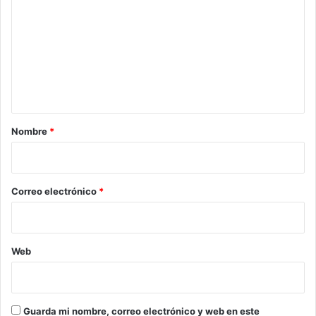
o
m
e
n
t
a
r
Nombre
*
i
o
*
Correo electrónico
*
Web
Guarda mi nombre, correo electrónico y web en este