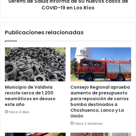
Seremi de Salud informa de 60 nuevos casos de
COVID-
19
COVID-19 en Los Ríos
en
Los
Ríos
Publicaciones relacionadas
Municipio de Valdivia
Consejo Regional aprueba
recicla cerca de 1.200
aumento de presupuesto
neumáticos en desuso
para reposición de carros
este año
bomba destinados a
Choshuenco, Lanco y La
Hace 4 días
Unión
Hace 2 semanas