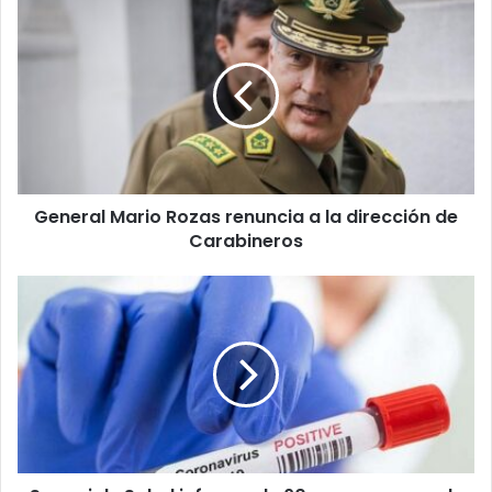
General
Mario
Rozas
renuncia
a
la
dirección
de
Carabineros
General Mario Rozas renuncia a la dirección de
Carabineros
Seremi
de
Salud
informa
de
60
nuevos
casos
de