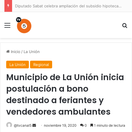
Diputado Sabat celebra ampliación del subsidio hipotecario con viviendas de hasta 6.000 UF
Menú
B
Inicio
/
La Unión
La Unión
Regional
Municipio de La Unión inicia
postulación a bono
destinado a feriantes y
vendedores ambulantes
Send
@tvcanal5
noviembre 19, 2020
0
1 minuto de lectura