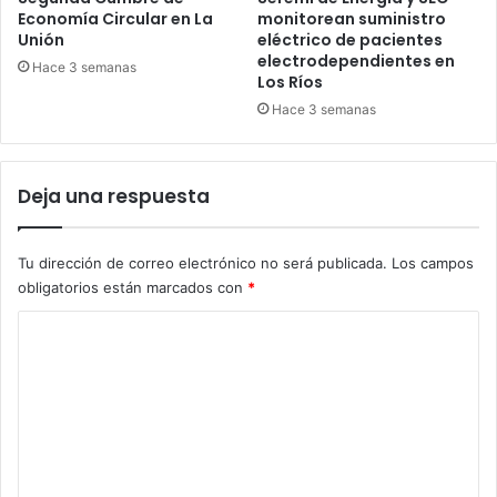
Economía Circular en La
monitorean suministro
Unión
eléctrico de pacientes
electrodependientes en
Hace 3 semanas
Los Ríos
Hace 3 semanas
Deja una respuesta
Tu dirección de correo electrónico no será publicada.
Los campos
obligatorios están marcados con
*
C
o
m
e
n
t