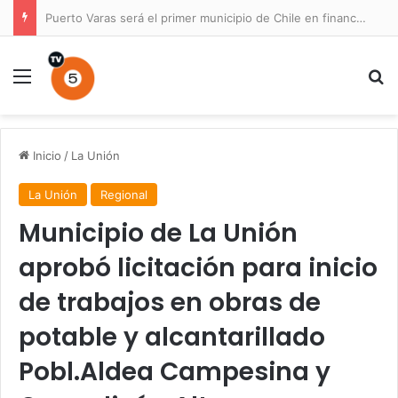
Puerto Varas será el primer municipio de Chile en financiar un Plan Maestro para un parque nacional
Menú
B
Inicio
/
La Unión
La Unión
Regional
Municipio de La Unión
aprobó licitación para inicio
de trabajos en obras de
potable y alcantarillado
Pobl.Aldea Campesina y