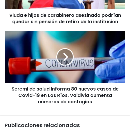
quedar
sin
Viuda e hijos de carabinero asesinado podrían
pensión
de
quedar sin pensión de retiro de la institución
retiro
de
Seremi
la
de
institución
salud
informa
80
nuevos
casos
de
Covid-
Seremi de salud informa 80 nuevos casos de
19
en
Covid-19 en Los Ríos. Valdivia aumenta
Los
números de contagios
Ríos.
Valdivia
aumenta
Publicaciones relacionadas
números