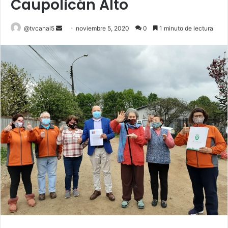
Caupolicán Alto
Send
@tvcanal5
noviembre 5, 2020
0
1 minuto de lectura
an
email