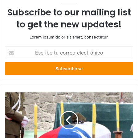
Subscribe to our mailing list
to get the new updates!
Lorem ipsum dolor sit amet, consectetur.
Escribe
tu
correo
electrónico
Viuda
e
hijos
de
carabinero
asesinado
podrían