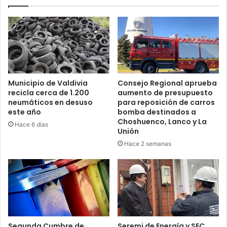
de
contagios
Municipio de Valdivia
Consejo Regional aprueba
recicla cerca de 1.200
aumento de presupuesto
neumáticos en desuso
para reposición de carros
este año
bomba destinados a
Choshuenco, Lanco y La
Hace 6 días
Unión
Hace 2 semanas
Segunda Cumbre de
Seremi de Energía y SEC