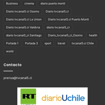
Business
cinema
diario puerto montt
Diario tvcanal5 cl Osorno
Diario tvcanal5.cl
Diario tvcanal5.cl La Union
Diario tvcanal5.cl Puerto Montt
Diario tvcanal5.cl Valdivia
diario tvcanal5_cl
diario tvcanal5_cl Santiago
Diario_tvcanal5_cl_Osorno
health
Portada 1
Portada 3
sport
travel
tvcanal5.cl Chile
world
Contacto
prensa@tvcanal5.cl