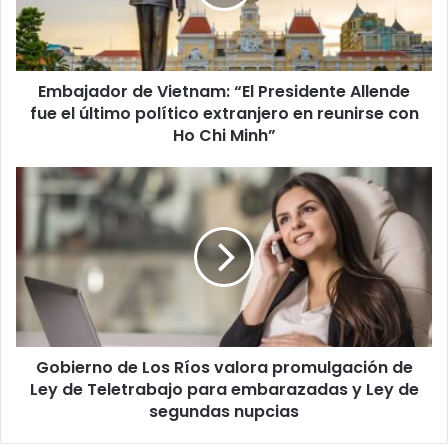
Allende
fue
el
último
Embajador de Vietnam: “El Presidente Allende
político
extranjero
fue el último político extranjero en reunirse con
en
Ho Chi Minh”
reunirse
con
Gobierno
Ho
de
Chi
Los
Minh”
Ríos
valora
promulgación
de
Ley
de
Gobierno de Los Ríos valora promulgación de
Teletrabajo
para
Ley de Teletrabajo para embarazadas y Ley de
embarazadas
segundas nupcias
y