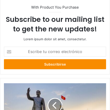
With Product You Purchase
Subscribe to our mailing list
to get the new updates!
Lorem ipsum dolor sit amet, consectetur.
Escribe
tu
correo
electrónico
Embajador
de
Vietnam:
“El
Presidente