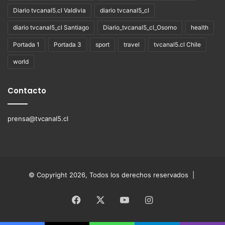
Diario tvcanal5.cl Valdivia
diario tvcanal5_cl
diario tvcanal5_cl Santiago
Diario_tvcanal5_cl_Osorno
health
Portada 1
Portada 3
sport
travel
tvcanal5.cl Chile
world
Contacto
prensa@tvcanal5.cl
© Copyright 2026, Todos los derechos reservados |
Facebook
X
YouTube
Instagram