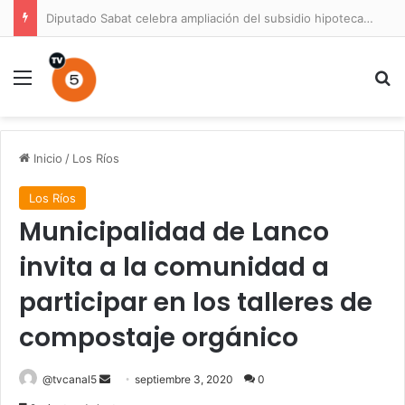
Diputado Sabat celebra ampliación del subsidio hipotecario con viviendas de hasta 6.000 UF
Menú
B
Inicio
/
Los Ríos
Los Ríos
Municipalidad de Lanco
invita a la comunidad a
participar en los talleres de
compostaje orgánico
Send
@tvcanal5
septiembre 3, 2020
0
an