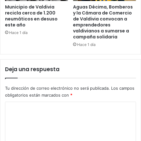
Municipio de Valdivia
Aguas Décima, Bomberos
recicla cerca de 1.200
y la Cámara de Comercio
neumáticos en desuso
de Valdivia convocan a
este año
emprendedores
valdivianos a sumarse a
Hace 1 día
campaña solidaria
Hace 1 día
Deja una respuesta
Tu dirección de correo electrónico no será publicada.
Los campos
obligatorios están marcados con
*
C
o
m
e