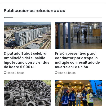
Ley
de
Publicaciones relacionadas
segundas
nupcias
Diputado Sabat celebra
Prisión preventiva para
ampliación del subsidio
conductor por atropello
hipotecario con viviendas
múltiple con resultado de
de hasta 6.000 UF
muerte en La Unión
Hace 2 horas
Hace 8 horas