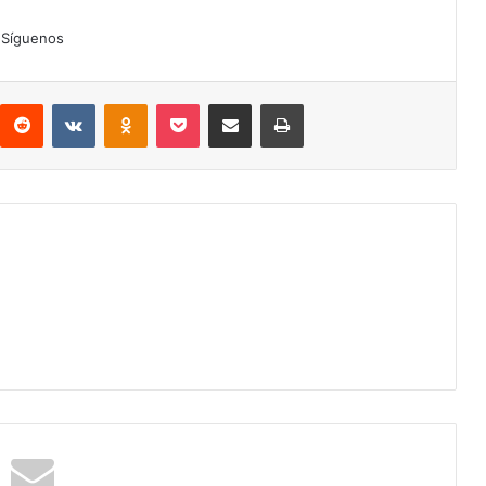
Síguenos
interest
Reddit
VKontakte
Odnoklassniki
Pocket
Compartir por correo electrónico
Imprimir