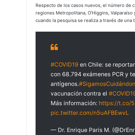
Respecto de los casos nuevos, el número de co
regiones Metropolitana, O’Higgins, Valparaíso
cuando la pesquisa se realiza a través de una
#COVID19
en Chile: se reporta
con 68.794 exámenes PCR y te
antígenos.
#SigamosCuidándo
vacunación contra el
#COVID1
Más información:
https://t.co
pic.twitter.com/n5uAFBEwvL
— Dr. Enrique Paris M. (@DrEn