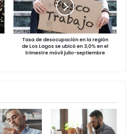
en
la
región
de
Los
Lagos
Tasa de desocupación en la región
se
ubicó
de Los Lagos se ubicó en 3,0% en el
en
trimestre móvil julio-septiembre
3,0%
en
el
trimestre
móvil
julio-
septiembre