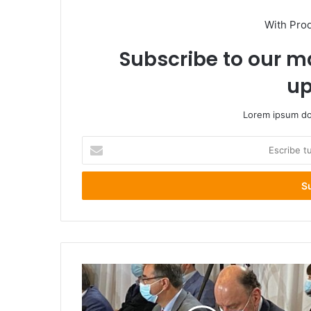
With Pro
Subscribe to our ma
up
Lorem ipsum dol
Escribe
tu
correo
electrónico
Directorio
Asociación
de