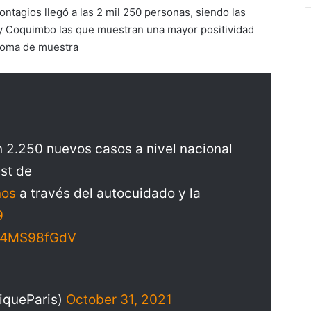
ntagios llegó a las 2 mil 250 personas, siendo las
 y Coquimbo las que muestran una mayor positividad
 toma de muestra
n 2.250 nuevos casos a nivel nacional
st de
nos
a través del autocuidado y la
9
/54MS98fGdV
riqueParis)
October 31, 2021