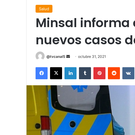
Salud
Minsal informa 
nuevos casos d
Send
@tvcanal5
octubre 31, 2021
an
Facebook
X
LinkedIn
Tumblr
Pinterest
Reddit
email