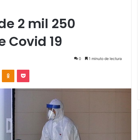
de 2 mil 250
e Covid 19
0
1 minuto de lectura
VKontakte
Odnoklassniki
Pocket