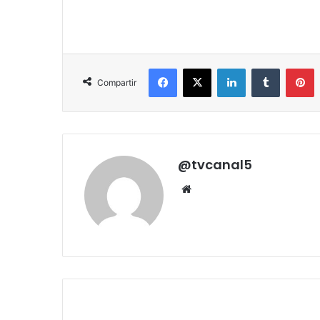
Facebook
X
LinkedIn
Tumblr
P
Compartir
@tvcanal5
Sitio
web