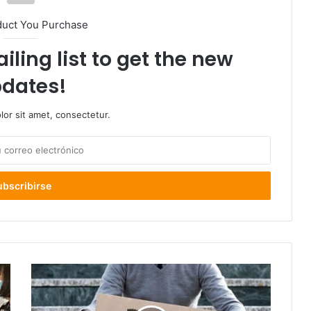
duct You Purchase
iling list to get the new
dates!
or sit amet, consectetur.
Tasa
de
desocupación