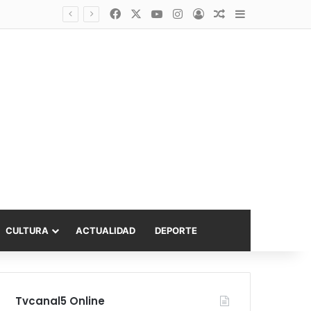
Facebook
X
YouTube
Instagram
Acceso
Publicación al a
Barra lateral
Diputado Sabat celebra ampliación del subsidio hipotecario con viviendas de hasta 6.000 UF
CULTURA
ACTUALIDAD
DEPORTE
Tvcanal5 Online