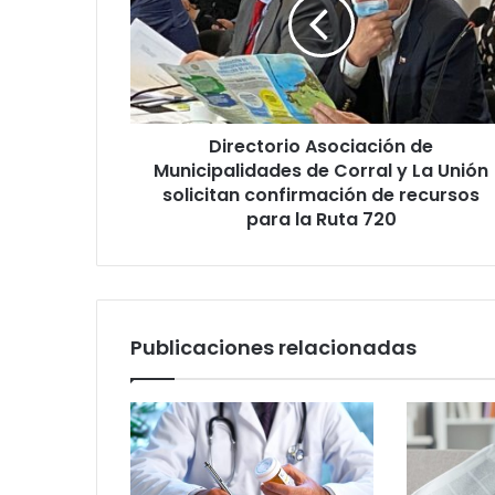
Municipalidades
de
Corral
y
La
Unión
Directorio Asociación de
solicitan
confirmación
Municipalidades de Corral y La Unión
de
solicitan confirmación de recursos
recursos
para la Ruta 720
para
la
Ruta
720
Publicaciones relacionadas