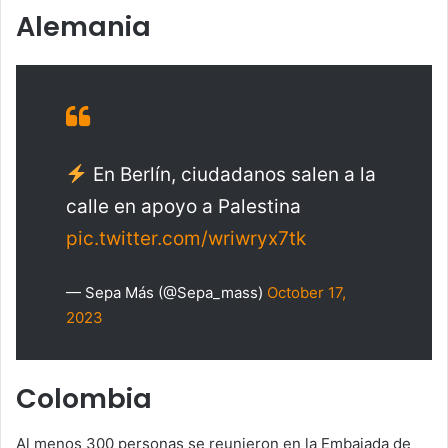
Alemania
En Berlín, ciudadanos salen a la
calle en apoyo a Palestina
pic.twitter.com/wriwryx7tk
— Sepa Más (@Sepa_mass)
October 17,
2023
Colombia
Al menos 300 personas se reunieron en la Embajada de