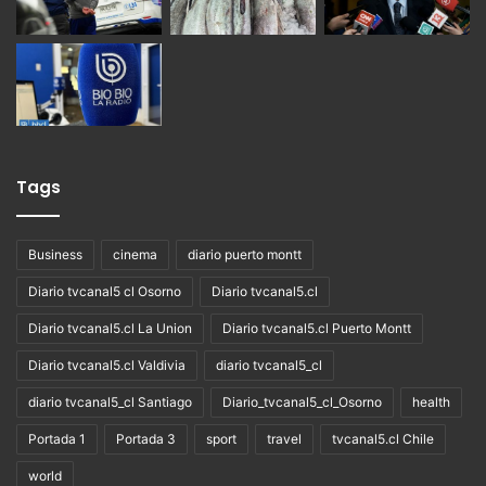
Tags
Business
cinema
diario puerto montt
Diario tvcanal5 cl Osorno
Diario tvcanal5.cl
Diario tvcanal5.cl La Union
Diario tvcanal5.cl Puerto Montt
Diario tvcanal5.cl Valdivia
diario tvcanal5_cl
diario tvcanal5_cl Santiago
Diario_tvcanal5_cl_Osorno
health
Portada 1
Portada 3
sport
travel
tvcanal5.cl Chile
world