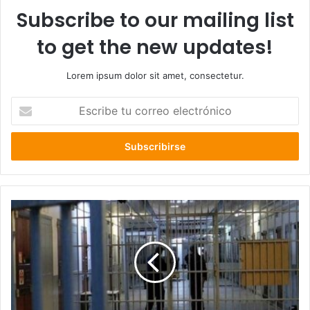
Subscribe to our mailing list
to get the new updates!
Lorem ipsum dolor sit amet, consectetur.
Escribe
tu
correo
electrónico
Poder
Judicial
dejara
en
libertad
a
15
Reos