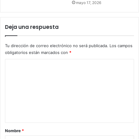
mayo 17, 2026
Deja una respuesta
Tu dirección de correo electrónico no será publicada.
Los campos
obligatorios están marcados con
*
C
o
m
e
n
t
a
r
Nombre
*
i