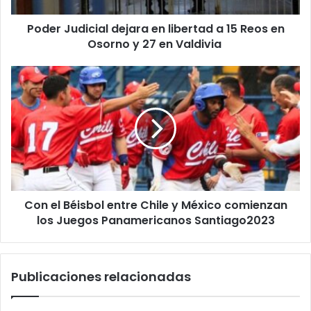
en
Poder Judicial dejara en libertad a 15 Reos en
Osorno
y
Osorno y 27 en Valdivia
27
en
Con
Valdivia
el
Béisbol
entre
Chile
y
México
comienzan
los
Con el Béisbol entre Chile y México comienzan
Juegos
Panamericanos
los Juegos Panamericanos Santiago2023
Santiago2023
Publicaciones relacionadas