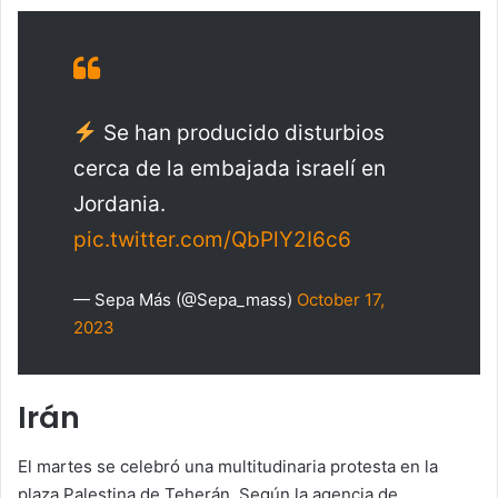
Se han producido disturbios
cerca de la embajada israelí en
Jordania.
pic.twitter.com/QbPlY2I6c6
— Sepa Más (@Sepa_mass)
October 17,
2023
Irán
El martes se celebró una multitudinaria protesta en la
plaza Palestina de Teherán. Según la agencia de