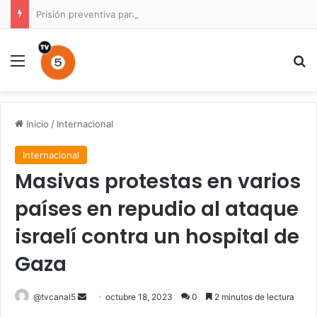
Prisión preventiva para conductor por atropello múltiple con resultado de muerte en La Unión
Menú
B
Inicio
/
Internacional
Internacional
Masivas protestas en varios
países en repudio al ataque
israelí contra un hospital de
Gaza
Send
@tvcanal5
octubre 18, 2023
0
2 minutos de lectura
an