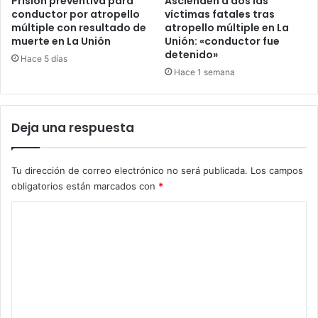
Prisión preventiva para
Ascienden a dos las
conductor por atropello
víctimas fatales tras
múltiple con resultado de
atropello múltiple en La
muerte en La Unión
Unión: «conductor fue
detenido»
Hace 5 días
Hace 1 semana
Deja una respuesta
Tu dirección de correo electrónico no será publicada.
Los campos
obligatorios están marcados con
*
C
o
m
e
n