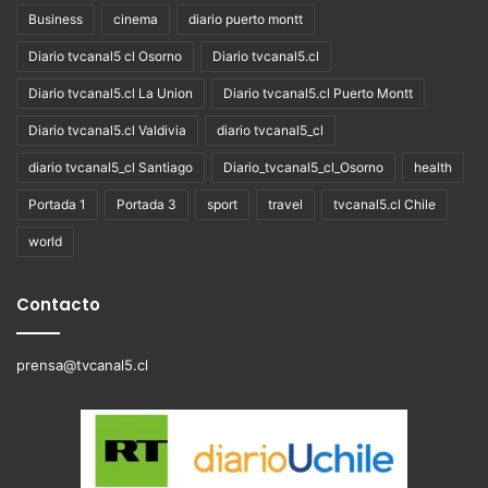
Business
cinema
diario puerto montt
Diario tvcanal5 cl Osorno
Diario tvcanal5.cl
Diario tvcanal5.cl La Union
Diario tvcanal5.cl Puerto Montt
Diario tvcanal5.cl Valdivia
diario tvcanal5_cl
diario tvcanal5_cl Santiago
Diario_tvcanal5_cl_Osorno
health
Portada 1
Portada 3
sport
travel
tvcanal5.cl Chile
world
Contacto
prensa@tvcanal5.cl