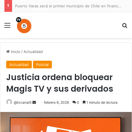
Puerto Varas será el primer municipio de Chile en financiar un Plan Maestro para un parque nacional
Menú
B
Inicio
/
Actualidad
Actualidad
Policial
Justicia ordena bloquear
Magis TV y sus derivados
Send
@tvcanal5
febrero 6, 2026
0
1 minuto de lectura
an
email