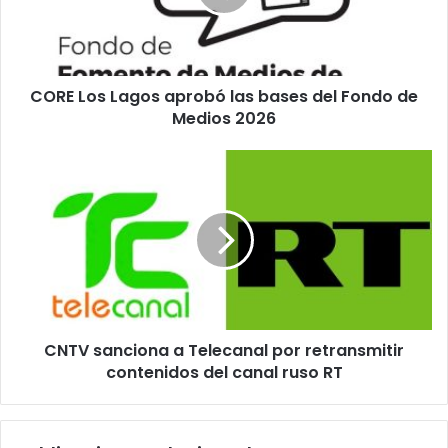
bases
del
Fondo
de
CORE Los Lagos aprobó las bases del Fondo de
Medios
2026
Medios 2026
CNTV
sanciona
a
Telecanal
por
retransmitir
contenidos
del
canal
CNTV sanciona a Telecanal por retransmitir
ruso
RT
contenidos del canal ruso RT