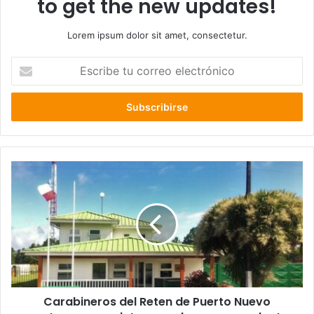
to get the new updates!
Lorem ipsum dolor sit amet, consectetur.
Escribe
tu
correo
electrónico
Carabineros
del
Reten
de
Puerto
Nuevo
capturaron
a
sujeto
Carabineros del Reten de Puerto Nuevo
por