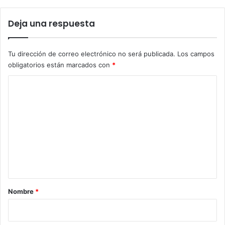
Deja una respuesta
Tu dirección de correo electrónico no será publicada.
Los campos
obligatorios están marcados con
*
C
o
m
e
n
t
a
r
Nombre
*
i
o