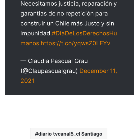
Necesitamos justicia, reparación y
garantias de no repetición para
construir un Chile más Justo y sin
impunidad.
#DiaDeLosDerechosHu
manos
https://t.co/yqwsZ0LEYv
— Claudia Pascual Grau
(@Claupascualgrau)
December 11,
2021
diario tvcanal5_cl Santiago