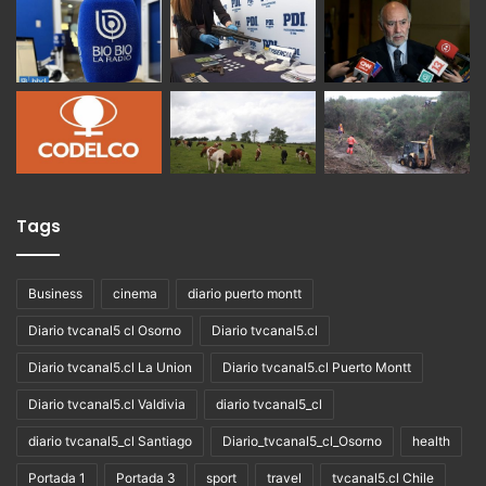
Tags
Business
cinema
diario puerto montt
Diario tvcanal5 cl Osorno
Diario tvcanal5.cl
Diario tvcanal5.cl La Union
Diario tvcanal5.cl Puerto Montt
Diario tvcanal5.cl Valdivia
diario tvcanal5_cl
diario tvcanal5_cl Santiago
Diario_tvcanal5_cl_Osorno
health
Portada 1
Portada 3
sport
travel
tvcanal5.cl Chile