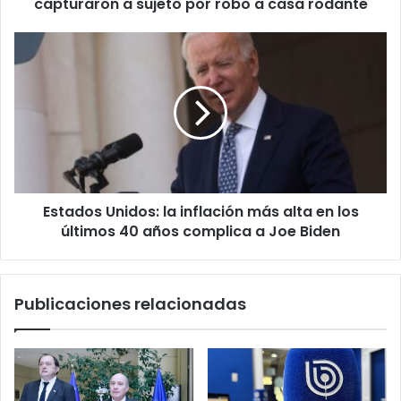
robo
capturaron a sujeto por robo a casa rodante
a
casa
Estados
rodante
Unidos:
la
inflación
más
alta
en
los
últimos
Estados Unidos: la inflación más alta en los
40
años
últimos 40 años complica a Joe Biden
complica
a
Joe
Publicaciones relacionadas
Biden