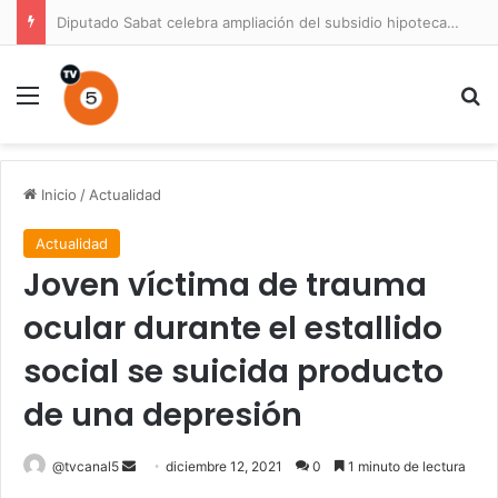
Diputado Sabat celebra ampliación del subsidio hipotecario con viviendas de hasta 6.000 UF
Menú
B
Inicio
/
Actualidad
Actualidad
Joven víctima de trauma
ocular durante el estallido
social se suicida producto
de una depresión
Send
@tvcanal5
diciembre 12, 2021
0
1 minuto de lectura
an