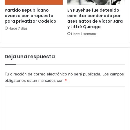
Partido Republicano
En Puyehue fue detenido
avanza con propuesta
exmilitar condenado por
para privatizar Codelco
asesinatos de Víctor Jara
y Littré Quiroga
Hace 7 días
Hace 1 semana
Deja una respuesta
Tu dirección de correo electrónico no será publicada.
Los campos
obligatorios están marcados con
*
C
o
m
e
n