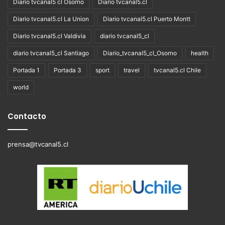
Diario tvcanal5 cl Osorno
Diario tvcanal5.cl
Diario tvcanal5.cl La Union
Diario tvcanal5.cl Puerto Montt
Diario tvcanal5.cl Valdivia
diario tvcanal5_cl
diario tvcanal5_cl Santiago
Diario_tvcanal5_cl_Osorno
health
Portada 1
Portada 3
sport
travel
tvcanal5.cl Chile
world
Contacto
prensa@tvcanal5.cl