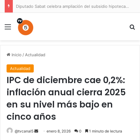
Diputado Sabat celebra ampliación del subsidio hipotecario con viviendas de hasta 6.000 UF
Menú
B
Inicio
/
Actualidad
Actualidad
IPC de diciembre cae 0,2%:
inflación anual cierra 2025
en su nivel más bajo en
cinco años
Send
@tvcanal5
enero 8, 2026
0
1 minuto de lectura
an