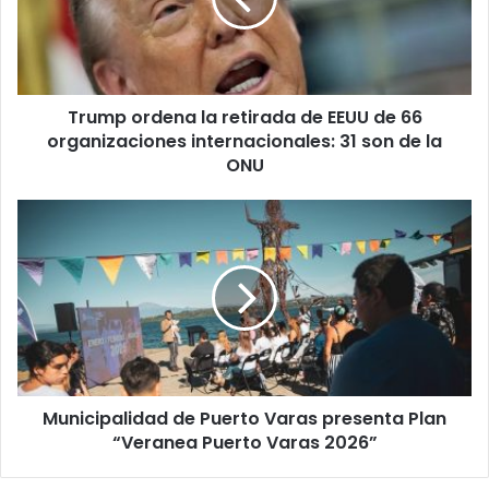
de
EEUU
de
66
organizaciones
Trump ordena la retirada de EEUU de 66
internacionales:
31
organizaciones internacionales: 31 son de la
son
ONU
de
la
Municipalidad
ONU
de
Puerto
Varas
presenta
Plan
“Veranea
Puerto
Varas
Municipalidad de Puerto Varas presenta Plan
2026”
“Veranea Puerto Varas 2026”