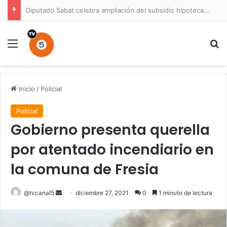
Diputado Sabat celebra ampliación del subsidio hipotecario con viviendas de hasta 6.000 UF
Menú
B
Inicio
/
Policial
Policial
Gobierno presenta querella
por atentado incendiario en
la comuna de Fresia
Send
@tvcanal5
diciembre 27, 2021
0
1 minuto de lectura
an
email