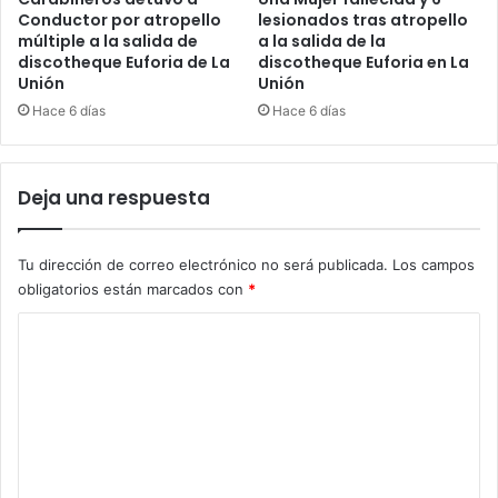
Conductor por atropello
lesionados tras atropello
múltiple a la salida de
a la salida de la
discotheque Euforia de La
discotheque Euforia en La
Unión
Unión
Hace 6 días
Hace 6 días
Deja una respuesta
Tu dirección de correo electrónico no será publicada.
Los campos
obligatorios están marcados con
*
C
o
m
e
n
t