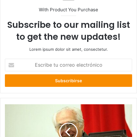
With Product You Purchase
Subscribe to our mailing list
to get the new updates!
Lorem ipsum dolor sit amet, consectetur.
Escribe
tu
correo
electrónico
Falleció
Roberto
Garretón,
destacado
abogado