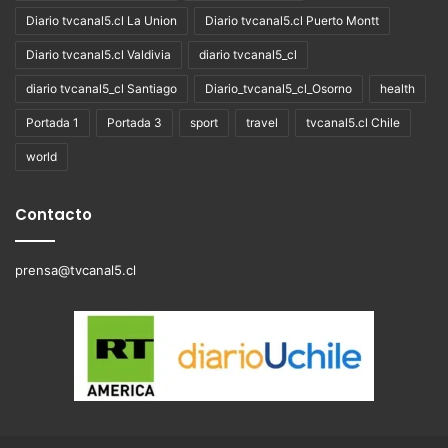
Diario tvcanal5.cl La Union
Diario tvcanal5.cl Puerto Montt
Diario tvcanal5.cl Valdivia
diario tvcanal5_cl
diario tvcanal5_cl Santiago
Diario_tvcanal5_cl_Osorno
health
Portada 1
Portada 3
sport
travel
tvcanal5.cl Chile
world
Contacto
prensa@tvcanal5.cl