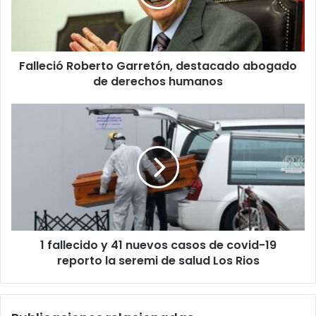
de
derechos
humanos
Falleció Roberto Garretón, destacado abogado
de derechos humanos
1
fallecido
y
41
nuevos
casos
de
covid-
19
1 fallecido y 41 nuevos casos de covid-19
reporto
la
reporto la seremi de salud Los Rios
seremi
de
salud