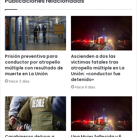
Publicaciones relacionadas
Los
Rios
Prisión preventiva para
Ascienden a dos las
conductor por atropello
víctimas fatales tras
múltiple con resultado de
atropello múltiple en La
muerte en La Unión
Unión: «conductor fue
detenido»
Hace 3 días
Hace 6 días
Carabineros detuvo a
Una Mujer fallecida y 6