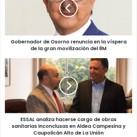
renuncia
en
la
víspera
de
la
Gobernador de Osorno renuncia en la víspera
gran
movilización
de la gran movilización del 8M
del
8M
ESSAL
analiza
hacerse
cargo
de
obras
sanitarias
inconclusas
en
ESSAL analiza hacerse cargo de obras
Aldea
Campesina
sanitarias inconclusas en Aldea Campesina y
y
Caupolicán Alto de La Unión