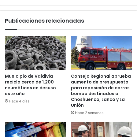
Caupolicán
Alto
de
Publicaciones relacionadas
La
Unión
Municipio de Valdivia
Consejo Regional aprueba
recicla cerca de 1.200
aumento de presupuesto
neumáticos en desuso
para reposición de carros
este año
bomba destinados a
Choshuenco, Lanco y La
Hace 4 días
Unión
Hace 2 semanas