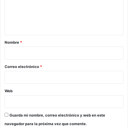
e
n
t
a
r
Nombre
*
i
o
*
Correo electrónico
*
Web
Guarda mi nombre, correo electrónico y web en este
navegador para la próxima vez que comente.