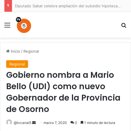
Diputado Sabat celebra ampliación del subsidio hipotecario con viviendas de hasta 6.000 UF
Menú
B
Inicio
/
Regional
Regional
Gobierno nombra a Mario
Bello (UDI) como nuevo
Gobernador de la Provincia
de Osorno
Send
@tvcanal5
marzo 7, 2020
0
1 minuto de lectura
an