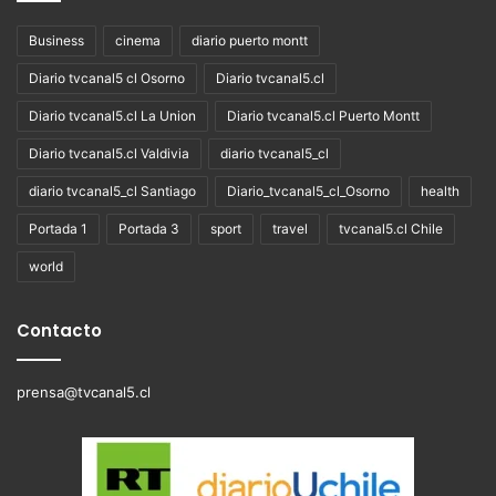
Business
cinema
diario puerto montt
Diario tvcanal5 cl Osorno
Diario tvcanal5.cl
Diario tvcanal5.cl La Union
Diario tvcanal5.cl Puerto Montt
Diario tvcanal5.cl Valdivia
diario tvcanal5_cl
diario tvcanal5_cl Santiago
Diario_tvcanal5_cl_Osorno
health
Portada 1
Portada 3
sport
travel
tvcanal5.cl Chile
world
Contacto
prensa@tvcanal5.cl