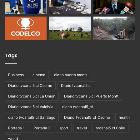
Tags
Business
cinema
diario puerto montt
Diario tvcanal5 cl Osorno
Diario tvcanal5.cl
Diario tvcanal5.cl La Union
Diario tvcanal5.cl Puerto Montt
Diario tvcanal5.cl Valdivia
diario tvcanal5_cl
diario tvcanal5_cl Santiago
Diario_tvcanal5_cl_Osorno
health
Portada 1
Portada 3
sport
travel
tvcanal5.cl Chile
world