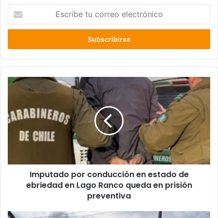
Escribe
tu
correo
electrónico
Imputado
por
conducción
en
estado
de
ebriedad
en
Lago
Imputado por conducción en estado de
Ranco
queda
ebriedad en Lago Ranco queda en prisión
en
preventiva
prisión
preventiva
Municipio