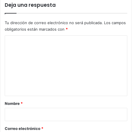
Deja una respuesta
Tu dirección de correo electrónico no será publicada.
Los campos
obligatorios están marcados con
*
C
o
m
e
n
t
a
r
Nombre
*
i
o
*
Correo electrónico
*