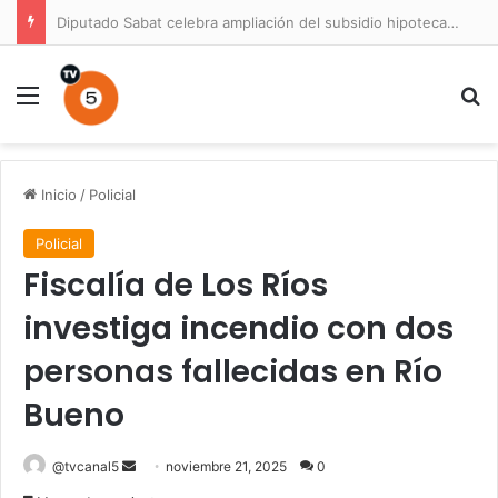
Diputado Sabat celebra ampliación del subsidio hipotecario con viviendas de hasta 6.000 UF
Menú
B
Inicio
/
Policial
Policial
Fiscalía de Los Ríos
investiga incendio con dos
personas fallecidas en Río
Bueno
Send
@tvcanal5
noviembre 21, 2025
0
an