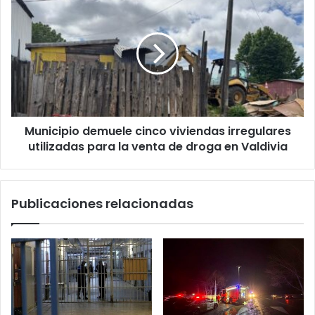
demuele
cinco
viviendas
irregulares
utilizadas
para
la
venta
Municipio demuele cinco viviendas irregulares
de
droga
utilizadas para la venta de droga en Valdivia
en
Valdivia
Publicaciones relacionadas