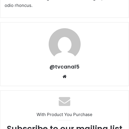
odio rhoncus.
@tvcanal5
Sitio
web
With Product You Purchase
Subscribe to our mailing list