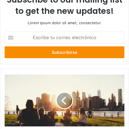
to get the new updates!
Lorem ipsum dolor sit amet, consectetur.
Escribe
tu
correo
electrónico
Make
Realtionship
Years
Lights
Fill
Kind
In
USA