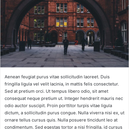
Aenean feugiat purus vitae sollicitudin laoreet. Duis
fringilla ligula vel velit lacinia, in mattis felis consectetur.
Sed at pretium orci. Ut tempus libero odio, sit amet
consequat neque pretium ut. Integer hendrerit mauris nec
odio auctor suscipit. Proin porttitor turpis vitae ligula
dictum, a sollicitudin purus congue. Nulla viverra nisi ex, ut
ornare tellus cursus quis. Nulla posuere tincidunt leo at
condimentum. Sed egestas tortor a nisi fringilla, id cursus