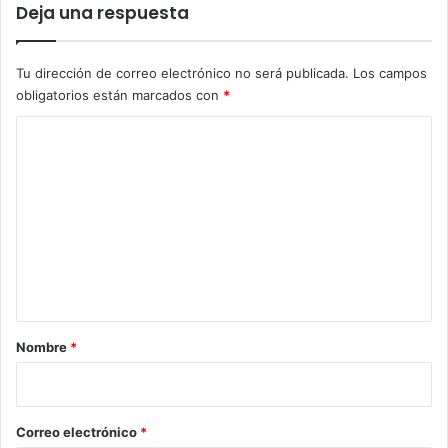
Deja una respuesta
Tu dirección de correo electrónico no será publicada.
Los campos
obligatorios están marcados con
*
C
o
m
e
n
t
a
r
Nombre
*
i
o
*
Correo electrónico
*