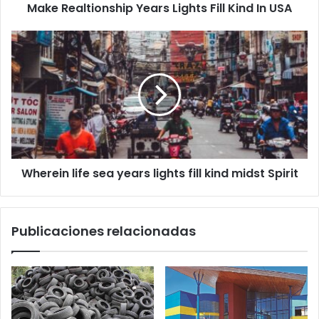
Make Realtionship Years Lights Fill Kind In USA
Wherein
life
sea
years
lights
fill
kind
midst
Spirit
Wherein life sea years lights fill kind midst Spirit
Publicaciones relacionadas