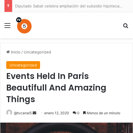
Diputado Sabat celebra ampliación del subsidio hipotecario con viviendas de hasta 6.000 UF
Menú
B
Inicio
/
Uncategorized
Uncategorized
Events Held In Paris
Beautifull And Amazing
Things
Send
@tvcanal5
enero 12, 2020
0
Menos de un minuto
an
email