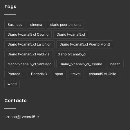
Tags
Business
cinema
diario puerto montt
Diario tvcanal5 cl Osorno
Diario tvcanal5.cl
Diario tvcanal5.cl La Union
Diario tvcanal5.cl Puerto Montt
Diario tvcanal5.cl Valdivia
diario tvcanal5_cl
diario tvcanal5_cl Santiago
Diario_tvcanal5_cl_Osorno
health
Portada 1
Portada 3
sport
travel
tvcanal5.cl Chile
world
Contacto
prensa@tvcanal5.cl