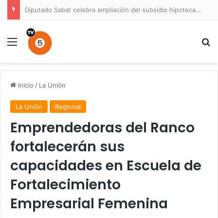
Diputado Sabat celebra ampliación del subsidio hipotecario con viviendas de hasta 6.000 UF
Menú
B
Inicio
/
La Unión
La Unión
Regional
Emprendedoras del Ranco
fortalecerán sus
capacidades en Escuela de
Fortalecimiento
Empresarial Femenina