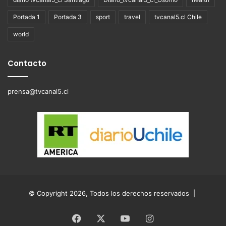
Portada 1
Portada 3
sport
travel
tvcanal5.cl Chile
world
Contacto
prensa@tvcanal5.cl
© Copyright 2026, Todos los derechos reservados |
Facebook
X
YouTube
Instagram