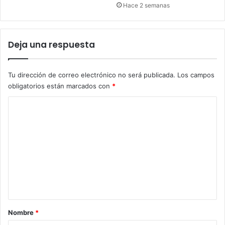
Hace 2 semanas
Deja una respuesta
Tu dirección de correo electrónico no será publicada.
Los campos
obligatorios están marcados con
*
C
o
m
e
n
t
a
r
Nombre
*
i