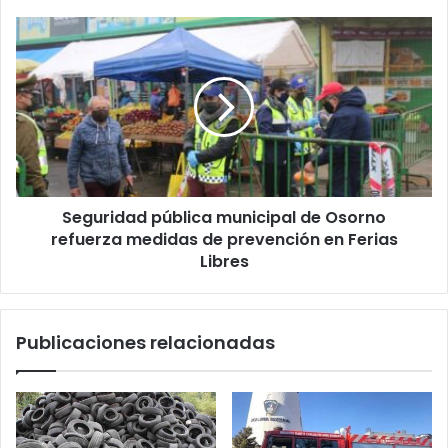
la
pandemia
Seguridad
pública
municipal
de
Osorno
refuerza
medidas
de
prevención
Seguridad pública municipal de Osorno
en
Ferias
refuerza medidas de prevención en Ferias
Libres
Libres
Publicaciones relacionadas