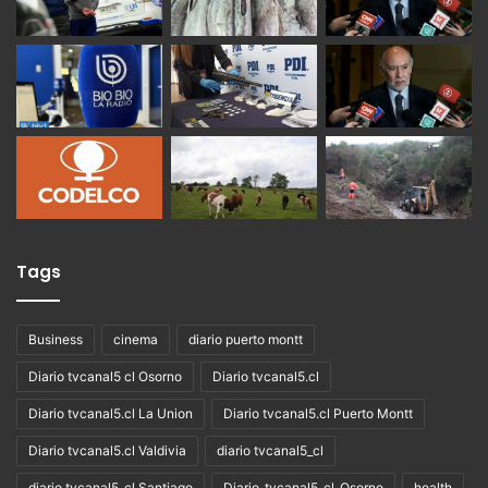
Tags
Business
cinema
diario puerto montt
Diario tvcanal5 cl Osorno
Diario tvcanal5.cl
Diario tvcanal5.cl La Union
Diario tvcanal5.cl Puerto Montt
Diario tvcanal5.cl Valdivia
diario tvcanal5_cl
diario tvcanal5_cl Santiago
Diario_tvcanal5_cl_Osorno
health