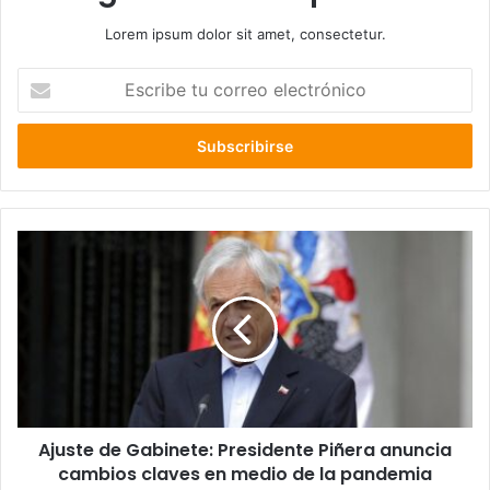
Lorem ipsum dolor sit amet, consectetur.
Escribe
tu
correo
electrónico
Ajuste
de
Gabinete:
Presidente
Piñera
anuncia
cambios
claves
en
Ajuste de Gabinete: Presidente Piñera anuncia
medio
de
cambios claves en medio de la pandemia