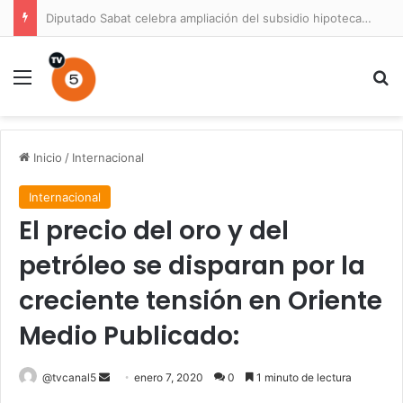
Diputado Sabat celebra ampliación del subsidio hipotecario con viviendas de hasta 6.000 UF
Menú
B
Inicio
/
Internacional
Internacional
El precio del oro y del
petróleo se disparan por la
creciente tensión en Oriente
Medio Publicado:
Send
@tvcanal5
enero 7, 2020
0
1 minuto de lectura
an