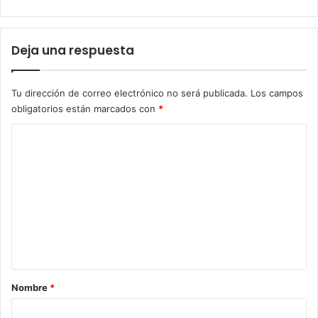
Deja una respuesta
Tu dirección de correo electrónico no será publicada.
Los campos
obligatorios están marcados con
*
C
o
m
e
n
t
a
r
Nombre
*
i