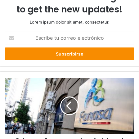
to get the new updates!
Lorem ipsum dolor sit amet, consectetur.
Escribe
tu
correo
electrónico
Reforma
a
Fonasa:
cuando
se
fortalece
el
sistema
privado