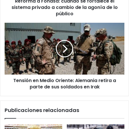
Reforma a Fonasa: cuando se fortalece el
a
cambio
sistema privado a cambio de la agonía de lo
de
público
la
agonía
Tensión
de
en
lo
Medio
público
Oriente:
Alemania
retira
a
parte
de
Tensión en Medio Oriente: Alemania retira a
sus
soldados
parte de sus soldados en Irak
en
Irak
Publicaciones relacionadas