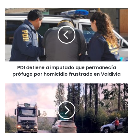
PDI
detiene
a
imputado
que
permanecía
prófugo
por
homicidio
PDI detiene a imputado que permanecía
frustrado
en
prófugo por homicidio frustrado en Valdivia
Valdivia
MOP
publicó
licitación
para
pavimentar
últimos
25
kilómetros