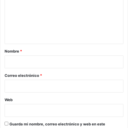
m
e
n
t
a
r
Nombre
*
i
o
*
Correo electrónico
*
Web
Guarda mi nombre, correo electrónico y web en este