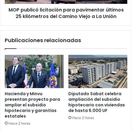
del
MOP publicó licitación para pavimentar últimos
Camino
Viejo
25 kilómetros del Camino Viejo a La Unión
a
La
Unión
Publicaciones relacionadas
Hacienda y Minvu
Diputado Sabat celebra
presentan proyecto para
ampliación del subsidio
ampliar el subsidio
hipotecario con viviendas
hipotecario y garantías
de hasta 6.000 UF
estatales
Hace 2 horas
Hace 2 horas