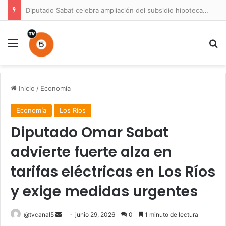
Diputado Sabat celebra ampliación del subsidio hipotecario con viviendas de hasta 6.000 UF
Menú
B
Inicio
/
Economía
Economía
Los Ríos
Diputado Omar Sabat
advierte fuerte alza en
tarifas eléctricas en Los Ríos
y exige medidas urgentes
Send
@tvcanal5
junio 29, 2026
0
1 minuto de lectura