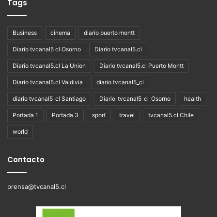
Tags
Business
cinema
diario puerto montt
Diario tvcanal5 cl Osorno
Diario tvcanal5.cl
Diario tvcanal5.cl La Union
Diario tvcanal5.cl Puerto Montt
Diario tvcanal5.cl Valdivia
diario tvcanal5_cl
diario tvcanal5_cl Santiago
Diario_tvcanal5_cl_Osorno
health
Portada 1
Portada 3
sport
travel
tvcanal5.cl Chile
world
Contacto
prensa@tvcanal5.cl