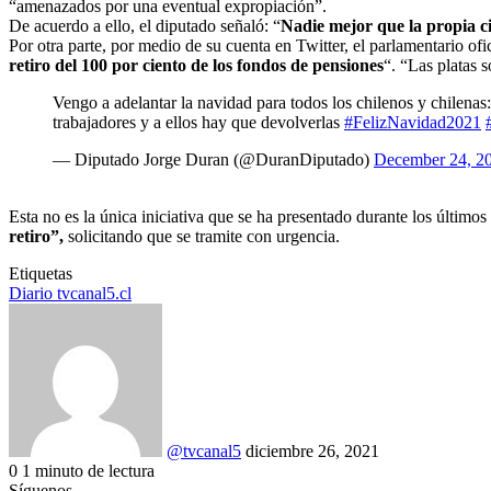
“amenazados por una eventual expropiación”.
De acuerdo a ello, el diputado señaló: “
Nadie mejor que la propia c
Por otra parte, por medio de su cuenta en Twitter, el parlamentario ofi
retiro del 100 por ciento
de los fondos de pensiones
“. “Las platas s
Vengo a adelantar la navidad para todos los chilenos y chilenas:
trabajadores y a ellos hay que devolverlas
#FelizNavidad2021
— Diputado Jorge Duran (@DuranDiputado)
December 24, 2
Esta no es la única iniciativa que se ha presentado durante los últimos
retiro”,
solicitando que se tramite con urgencia.
Etiquetas
Diario tvcanal5.cl
Send
an
email
@tvcanal5
diciembre 26, 2021
0
1 minuto de lectura
Facebook
X
LinkedIn
Tumblr
Pinterest
Reddit
VKontakte
Odnoklassniki
Pocket
Síguenos