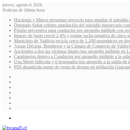
jueves, agosto 6 2026
Noticias de última hora
Hacienda y Minvu presentan proyecto para ampliar el subsidio hi
Diputado Sabat celebra ampliación del subsidio hipotecario co
Prisión preventiva para conductor por atropello múltiple con r
Imacec de junio creció 2,4% y rompe racha negativa de cinco 
Municipio de Valdivia recicla cerca de 1.200 neumáticos en des
Aguas Décima, Bomberos y la Cámara de Comercio de Valdivia
Ascienden a dos las víctimas fatales tras atropello múltiple en
Carabineros detuvo a Conductor por atropello múltiple a la sal
Una Mujer fallecida y 6 lesionados tras atropello a la salida d
PDI desarticula punto de venta de drogas en población Guacam
Facebook
X
YouTube
Instagram
Acceso
Publicación
al
Barra
azar
lateral
Menú