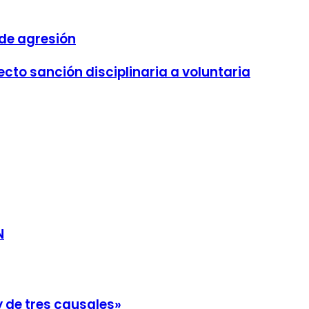
 de agresión
cto sanción disciplinaria a voluntaria
N
y de tres causales»