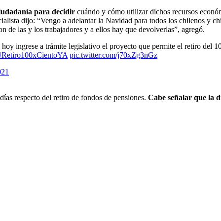
iudadanía para decidir
cuándo y cómo utilizar dichos recursos económ
cialista dijo: “Vengo a adelantar la Navidad para todos los chilenos y ch
on de las y los trabajadores y a ellos hay que devolverlas”, agregó.
 hoy ingrese a trámite legislativo el proyecto que permite el retiro del 
#Retiro100xCientoYA
pic.twitter.com/j70xZg3nGz
021
 días respecto del retiro de fondos de pensiones.
Cabe señalar que la d