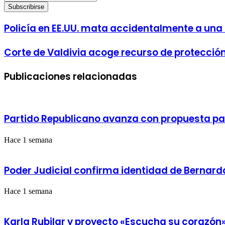
tu
correo
electrónico
Policía
Policía en EE.UU. mata accidentalmente a una
en
EE.UU.
Corte
Corte de Valdivia acoge recurso de protección
mata
de
accidentalmente
Valdivia
a
Publicaciones relacionadas
acoge
una
recurso
niña
de
chilena
protección
al
y
disparar
Partido Republicano avanza con propuesta pa
ordena
contra
a
un
Bomberos
Hace 1 semana
sospechoso
de
de
Río
agresión
Bueno
Poder Judicial confirma identidad de Bernar
dejar
sin
Hace 1 semana
efecto
sanción
disciplinaria
Karla Rubilar y proyecto «Escucha su corazón»:
a