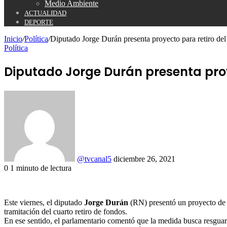
Medio Ambiente
ACTUALIDAD
DEPORTE
Inicio
/
Política
/
Diputado Jorge Durán presenta proyecto para retiro d
Política
Diputado Jorge Durán presenta proy
Send
an
email
@tvcanal5
diciembre 26, 2021
0
1 minuto de lectura
Facebook
X
LinkedIn
Tumblr
Pinterest
Reddit
VKontakte
Odnoklassniki
Pocket
Este viernes, el diputado
Jorge Durán
(RN) presentó un proyecto de l
tramitación del cuarto retiro de fondos.
En ese sentido, el parlamentario comentó que la medida busca resgua