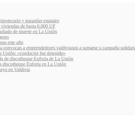
potecario y garantías estatales
n viviendas de hasta 6.000 UF
esultado de muerte en La Unión
meses
uso este año
 convocan a emprendedores valdivianos a sumarse a campaña solidari
 La Unión: «conductor fue detenido»
ida de discotheque Euforia de La Unión
e la discotheque Euforia en La Unión
ayo en Valdivia