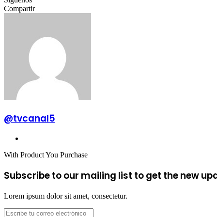
Compartir
Facebook
X
LinkedIn
Tumblr
Pinterest
Reddit
VKontakte
Odnoklassniki
Pocket
Compartir
Imprimir
por
correo
electrónico
@tvcanal5
Sitio
web
With Product You Purchase
Subscribe to our mailing list to get the new up
Lorem ipsum dolor sit amet, consectetur.
Escribe