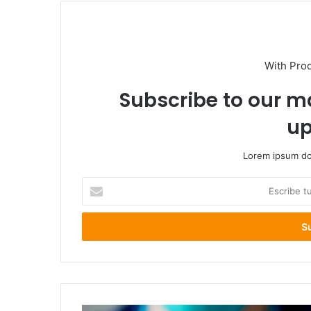
With Pro
Subscribe to our ma
up
Lorem ipsum dol
Escribe
tu
correo
electrónico