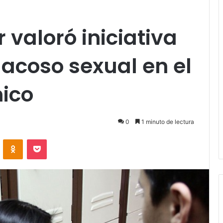
 valoró iniciativa
 acoso sexual en el
ico
0
1 minuto de lectura
VKontakte
Odnoklassniki
Pocket