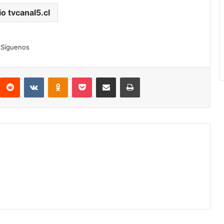
io tvcanal5.cl
Síguenos
interest
Reddit
VKontakte
Odnoklassniki
Pocket
Compartir por correo electrónico
Imprimir