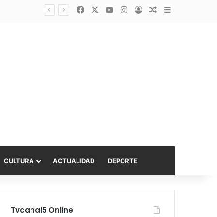
Facebook
X
YouTube
Instagram
Acceso
Publicación al a
Barra lateral
Diputado Sabat celebra ampliación del subsidio hipotecario con viviendas de hasta 6.000 UF
CULTURA
ACTUALIDAD
DEPORTE
Tvcanal5 Online