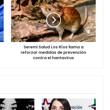
Seremi
Salud
Los
Ríos
llama
a
reforzar
medidas
de
Seremi Salud Los Ríos llama a
prevención
contra
reforzar medidas de prevención
el
contra el hantavirus
hantavirus