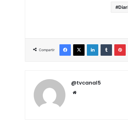
Diar
Facebook
X
LinkedIn
Tumblr
P
Compartir
@tvcanal5
Sitio
web