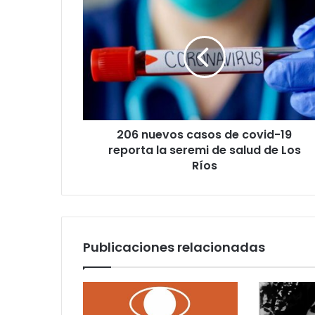
206
nuevos
casos
de
covid-
19
reporta
la
seremi
206 nuevos casos de covid-19
de
salud
reporta la seremi de salud de Los
de
Ríos
Los
Ríos
Publicaciones relacionadas