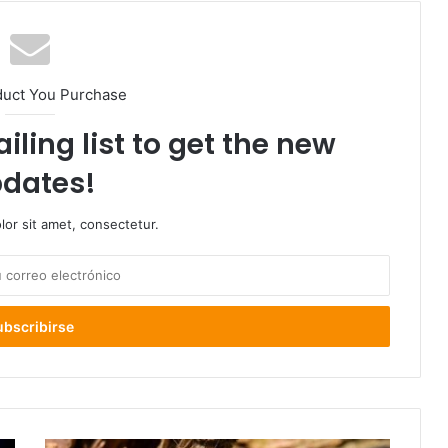
duct You Purchase
iling list to get the new
dates!
or sit amet, consectetur.