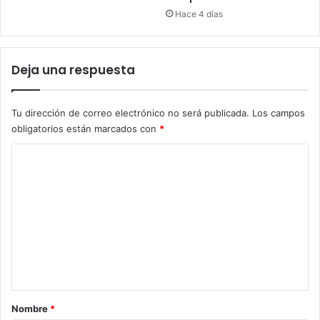
Hace 4 días
Deja una respuesta
Tu dirección de correo electrónico no será publicada.
Los campos
obligatorios están marcados con
*
C
o
m
e
n
t
a
r
Nombre
*