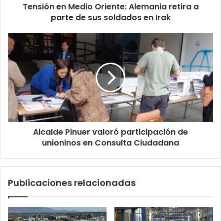
Tensión en Medio Oriente: Alemania retira a
sus
soldados
parte de sus soldados en Irak
en
Irak
Alcalde
Pinuer
valoró
participación
de
unioninos
en
Consulta
Ciudadana
Alcalde Pinuer valoró participación de
unioninos en Consulta Ciudadana
Publicaciones relacionadas