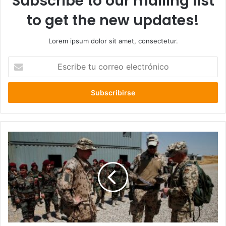
Subscribe to our mailing list
to get the new updates!
Lorem ipsum dolor sit amet, consectetur.
Escribe
tu
correo
electrónico
Tensión
en
Medio
Oriente:
Alemania
retira
a
parte
de