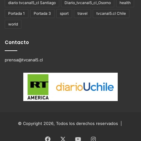
diario tvcanal5_cl Santiago
Diario_tvcanal5_cl_Osorno
health
Portada 1
Portada 3
sport
travel
tvcanal5.cl Chile
world
Contacto
prensa@tvcanal5.cl
© Copyright 2026, Todos los derechos reservados |
Facebook
X
YouTube
Instagram