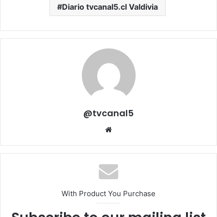
Diario tvcanal5.cl Valdivia
@tvcanal5
Sitio
web
With Product You Purchase