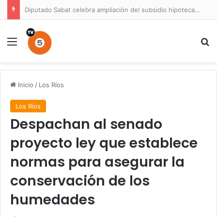
Diputado Sabat celebra ampliación del subsidio hipotecario con viviendas de hasta 6.000 UF
Menú
B
Inicio
/
Los Ríos
Los Ríos
Despachan al senado
proyecto ley que establece
normas para asegurar la
conservación de los
humedades