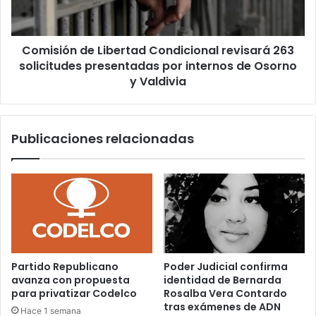
solicitudes
presentadas
por
Comisión de Libertad Condicional revisará 263
internos
de
solicitudes presentadas por internos de Osorno
Osorno
y Valdivia
y
Valdivia
Publicaciones relacionadas
Partido Republicano
Poder Judicial confirma
avanza con propuesta
identidad de Bernarda
para privatizar Codelco
Rosalba Vera Contardo
tras exámenes de ADN
Hace 1 semana