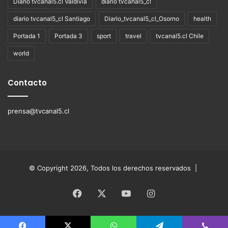
Diario tvcanal5.cl Valdivia
diario tvcanal5_cl
diario tvcanal5_cl Santiago
Diario_tvcanal5_cl_Osorno
health
Portada 1
Portada 3
sport
travel
tvcanal5.cl Chile
world
Contacto
prensa@tvcanal5.cl
© Copyright 2026, Todos los derechos reservados |
Facebook
X
YouTube
Instagram