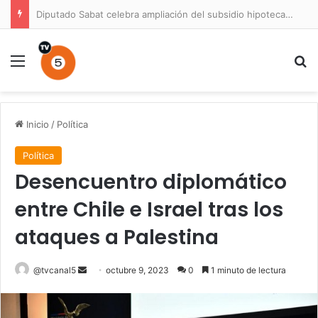
Diputado Sabat celebra ampliación del subsidio hipotecario con viviendas de hasta 6.000 UF
Menú
B
Inicio
/
Política
Política
Desencuentro diplomático
entre Chile e Israel tras los
ataques a Palestina
Send
@tvcanal5
octubre 9, 2023
0
1 minuto de lectura
an
email