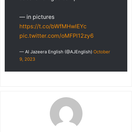
— in pictures
https://t.co/bWfMHwlEYc
pic.twitter.com/oMFPl12zy6
— Al Jazeera English (@AJEnglish)
October
9, 2023