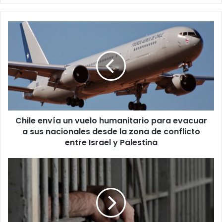
Chile
envía
un
vuelo
humanitario
para
evacuar
a
sus
Chile envía un vuelo humanitario para evacuar
nacionales
desde
a sus nacionales desde la zona de conflicto
la
entre Israel y Palestina
zona
de
Comisión
conflicto
de
entre
Libertad
Israel
Condicional
y
revisará
Palestina
263