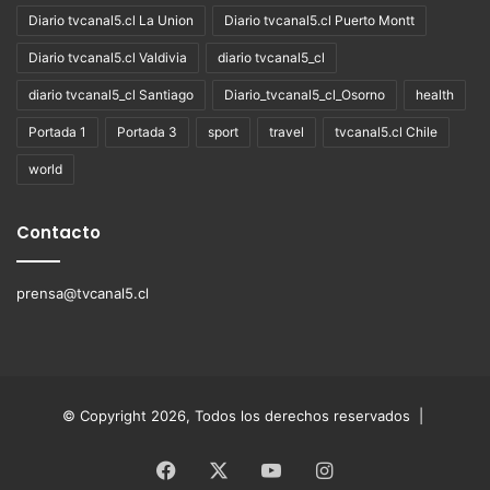
Diario tvcanal5.cl La Union
Diario tvcanal5.cl Puerto Montt
Diario tvcanal5.cl Valdivia
diario tvcanal5_cl
diario tvcanal5_cl Santiago
Diario_tvcanal5_cl_Osorno
health
Portada 1
Portada 3
sport
travel
tvcanal5.cl Chile
world
Contacto
prensa@tvcanal5.cl
© Copyright 2026, Todos los derechos reservados |
Facebook
X
YouTube
Instagram