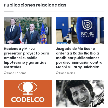
Publicaciones relacionadas
de
Valdivia
Hacienda y Minvu
Juzgado de Río Bueno
presentan proyecto para
ordena a Radio Bio Bio a
ampliar el subsidio
modificar publicaciones
hipotecario y garantías
por discriminación contra
estatales
Machi Millaray Huichalaf
Hace 17 horas
Hace 6 días