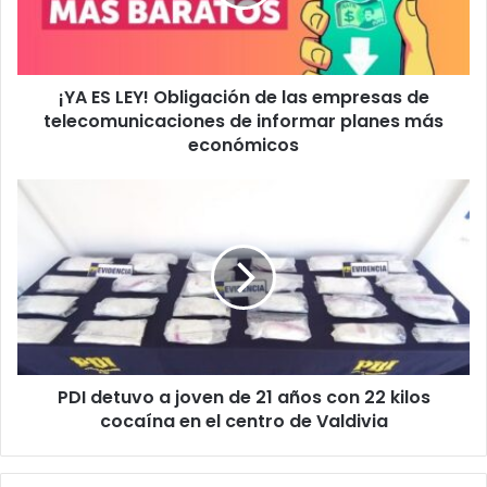
las
empresas
de
telecomunicaciones
¡YA ES LEY! Obligación de las empresas de
de
informar
telecomunicaciones de informar planes más
planes
económicos
más
económicos
PDI
detuvo
a
joven
de
21
años
con
22
PDI detuvo a joven de 21 años con 22 kilos
kilos
cocaína
cocaína en el centro de Valdivia
en
el
centro