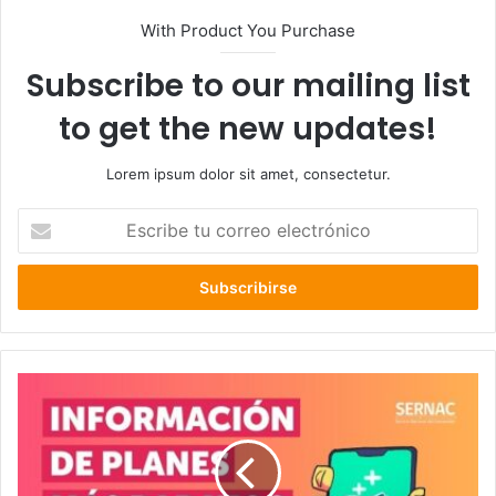
With Product You Purchase
Subscribe to our mailing list
to get the new updates!
Lorem ipsum dolor sit amet, consectetur.
Escribe
tu
correo
electrónico
¡YA
ES
LEY!
Obligación
de