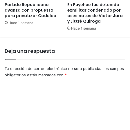
Partido Republicano
En Puyehue fue detenido
avanza con propuesta
exmilitar condenado por
para privatizar Codelco
asesinatos de Víctor Jara
y Littré Quiroga
Hace 1 semana
Hace 1 semana
Deja una respuesta
Tu dirección de correo electrónico no será publicada.
Los campos
obligatorios están marcados con
*
C
o
m
e
n
t