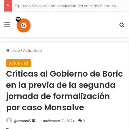
Diputado Sabat celebra ampliación del subsidio hipotecario con viviendas de hasta 6.000 UF
Menú
B
Inicio
/
Actualidad
Actualidad
Críticas al Gobierno de Boric
en la previa de la segunda
jornada de formalización
por caso Monsalve
Send
@tvcanal5
noviembre 18, 2024
0
an