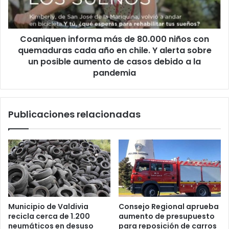
con
quemaduras
cada
Coaniquen informa más de 80.000 niños con
año
en
quemaduras cada año en chile. Y alerta sobre
chile.
un posible aumento de casos debido a la
Y
pandemia
alerta
sobre
un
Publicaciones relacionadas
posible
aumento
de
casos
debido
a
la
pandemia
Municipio de Valdivia
Consejo Regional aprueba
recicla cerca de 1.200
aumento de presupuesto
neumáticos en desuso
para reposición de carros