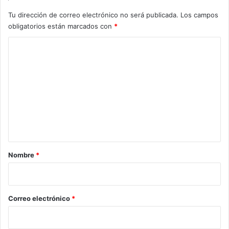
Tu dirección de correo electrónico no será publicada.
Los campos
obligatorios están marcados con
*
C
o
m
e
n
t
a
r
Nombre
*
i
o
*
Correo electrónico
*