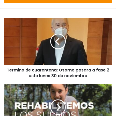
Termino
de
cuarentena:
Osorno
pasara
a
fase
2
este
Termino de cuarentena: Osorno pasara a fase 2
lunes
30
este lunes 30 de noviembre
de
noviembre
Coaniquen
informa
más
de
80.000
niños