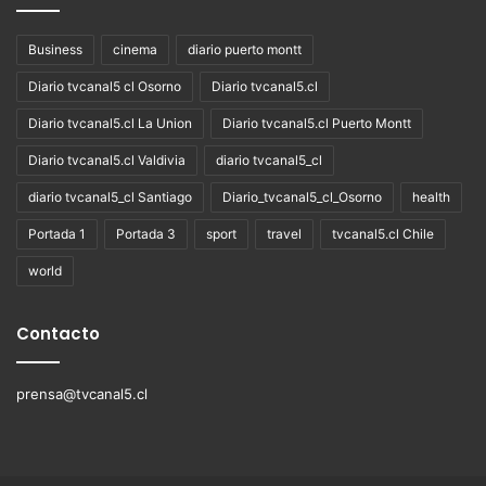
Business
cinema
diario puerto montt
Diario tvcanal5 cl Osorno
Diario tvcanal5.cl
Diario tvcanal5.cl La Union
Diario tvcanal5.cl Puerto Montt
Diario tvcanal5.cl Valdivia
diario tvcanal5_cl
diario tvcanal5_cl Santiago
Diario_tvcanal5_cl_Osorno
health
Portada 1
Portada 3
sport
travel
tvcanal5.cl Chile
world
Contacto
prensa@tvcanal5.cl