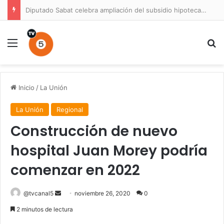
Diputado Sabat celebra ampliación del subsidio hipotecario con viviendas de hasta 6.000 UF
Menú
B
Inicio
/
La Unión
La Unión
Regional
Construcción de nuevo
hospital Juan Morey podría
comenzar en 2022
Send
@tvcanal5
noviembre 26, 2020
0
an
2 minutos de lectura
email