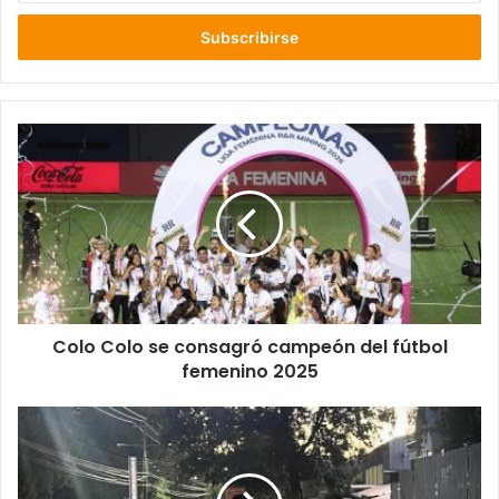
correo
electrónico
Colo
Colo
se
consagró
campeón
del
fútbol
femenino
2025
Colo Colo se consagró campeón del fútbol
femenino 2025
PDI
detuvo
a
sujeto