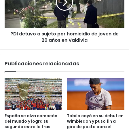
por
homicidio
de
joven
de
PDI detuvo a sujeto por homicidio de joven de
20
años
20 años en Valdivia
en
Valdivia
Publicaciones relacionadas
España se alza campeón
Tabilo cayó en su debut en
del mundo y logra su
Wimbledon y puso fin a
segunda estrella tras
gira de pasto para el