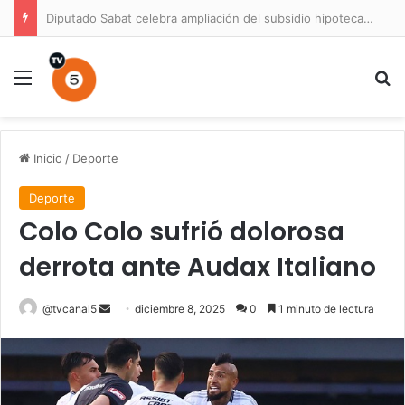
Diputado Sabat celebra ampliación del subsidio hipotecario con viviendas de hasta 6.000 UF
Menú
B
Inicio
/
Deporte
Deporte
Colo Colo sufrió dolorosa
derrota ante Audax Italiano
Send
@tvcanal5
diciembre 8, 2025
0
1 minuto de lectura
an
email