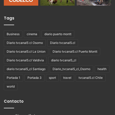
Tags
Business
cinema
diario puerto montt
Diario tvcanal5 cl Osorno
Diario tvcanal5.cl
Diario tvcanal5.cl La Union
Diario tvcanal5.cl Puerto Montt
Diario tvcanal5.cl Valdivia
diario tvcanal5_cl
diario tvcanal5_cl Santiago
Diario_tvcanal5_cl_Osorno
health
Portada 1
Portada 3
sport
travel
tvcanal5.cl Chile
world
Contacto