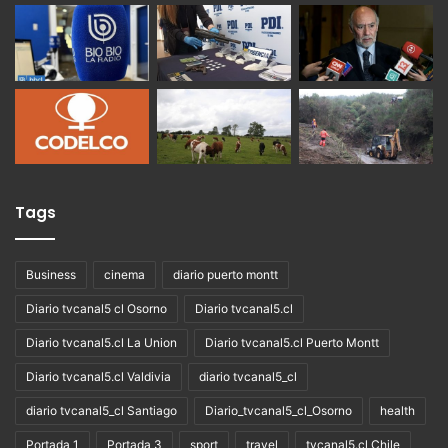
Tags
Business
cinema
diario puerto montt
Diario tvcanal5 cl Osorno
Diario tvcanal5.cl
Diario tvcanal5.cl La Union
Diario tvcanal5.cl Puerto Montt
Diario tvcanal5.cl Valdivia
diario tvcanal5_cl
diario tvcanal5_cl Santiago
Diario_tvcanal5_cl_Osorno
health
Portada 1
Portada 3
sport
travel
tvcanal5.cl Chile