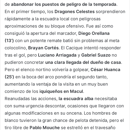
de
abandonar los puestos de peligro de la temporada
.
En el primer tiempo, los
Dragones Celestes
sorprendieron
rápidamente a la escuadra local con peligrosas
aproximaciones de su bloque ofensivo. Fue así como
consiguió la apertura del marcador,
Diego Orellana
(13’)
con un potente remate batió sin problemas al meta
colocolino,
Brayan Cortés
. El Cacique intentó responder
tras el gol, pero
Luciano Arriagada
y
Gabriel Suazo
no
pudieron concretar
una clara llegada del dueño de casa
.
Pero el elenco nortino volvería a golpear,
César Huanca
(25’)
en la boca del arco pondría el segundo tanto,
aumentando la ventaja de la visita en un muy buen
comienzo de los
iquiqueños en Macul
.
Reanudadas las acciones,
la escuadra alba
necesitaba
con suma urgencia descontar, ocasiones que llegaron con
algunas modificaciones en su oncena. Los hombres de
blanco tuvieron la gran chance de pelota detenida, pero el
tiro libre de
Pablo Mouche
se estrelló en el travesaño