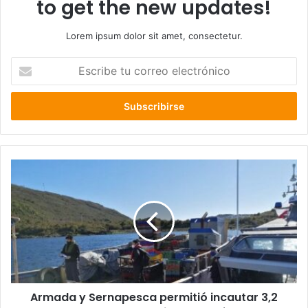
to get the new updates!
Lorem ipsum dolor sit amet, consectetur.
Escribe
tu
correo
electrónico
Armada
y
Sernapesca
permitió
incautar
3,2
toneladas
de
erizo
Armada y Sernapesca permitió incautar 3,2
en