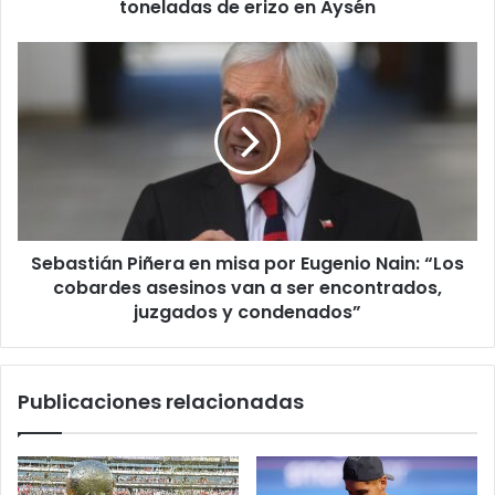
Aysén
toneladas de erizo en Aysén
Sebastián
Piñera
en
misa
por
Eugenio
Nain:
“Los
cobardes
Sebastián Piñera en misa por Eugenio Nain: “Los
asesinos
van
cobardes asesinos van a ser encontrados,
a
juzgados y condenados”
ser
encontrados,
juzgados
Publicaciones relacionadas
y
condenados”