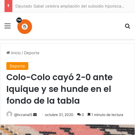
Diputado Sabat celebra ampliación del subsidio hipotecario con viviendas de hasta 6.000 UF
Menú
B
Inicio
/
Deporte
Deporte
Colo-Colo cayó 2-0 ante
Iquique y se hunde en el
fondo de la tabla
Send
@tvcanal5
octubre 31, 2020
0
1 minuto de lectura
an
email