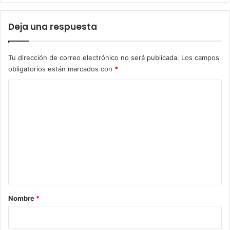
Deja una respuesta
Tu dirección de correo electrónico no será publicada.
Los campos
obligatorios están marcados con
*
C
o
m
e
n
t
a
r
Nombre
*
i
o