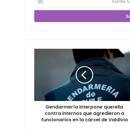
tu
correo
electrónico
Gendarmería
interpone
querella
contra
internos
que
agredieron
a
funcionarios
Gendarmería interpone querella
en
la
contra internos que agredieron a
cárcel
funcionarios en la cárcel de Valdivia
de