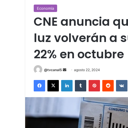
Economía
CNE anuncia qu
luz volverán a 
22% en octubre
Send
@tvcanal5
agosto 22, 2024
an
Facebook
X
LinkedIn
Tumblr
Pinterest
Reddit
email