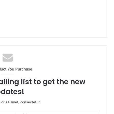
duct You Purchase
iling list to get the new
dates!
or sit amet, consectetur.