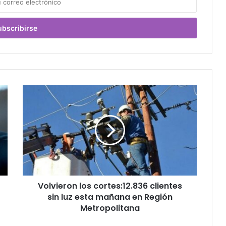
Volvieron
los
cortes:12.836
clientes
sin
luz
esta
mañana
en
Volvieron los cortes:12.836 clientes
Región
Metropolitana
sin luz esta mañana en Región
Metropolitana