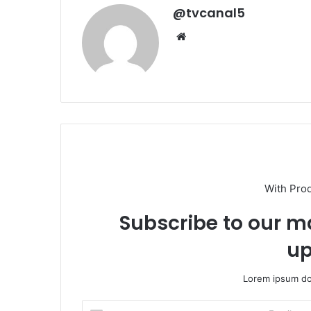
@tvcanal5
Sitio
web
With Pro
Subscribe to our ma
up
Lorem ipsum dol
Escribe