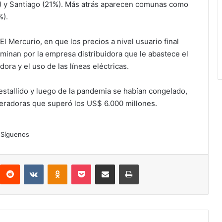
 y Santiago (21%). Más atrás aparecen comunas como
%).
 El Mercurio, en que los precios a nivel usuario final
minan por la empresa distribuidora que le abastece el
ora y el uso de las líneas eléctricas.
 estallido y luego de la pandemia se habían congelado,
eradoras que superó los US$ 6.000 millones.
Síguenos
interest
Reddit
VKontakte
Odnoklassniki
Pocket
Compartir por correo electrónico
Imprimir