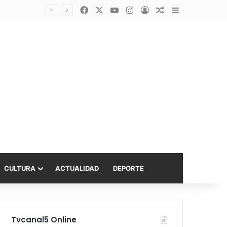
Facebook
X
YouTube
Instagram
Acceso
Publicación al a
Barra lateral
Diputado Sabat celebra ampliación del subsidio hipotecario con viviendas de hasta 6.000 UF
CULTURA
ACTUALIDAD
DEPORTE
Tvcanal5 Online