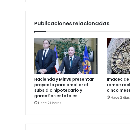
Valdivia
Publicaciones relacionadas
Hacienda y Minvu presentan
Imacec de 
proyecto para ampliar el
rompe rac
subsidio hipotecario y
cinco mes
garantías estatales
Hace 2 días
Hace 21 horas