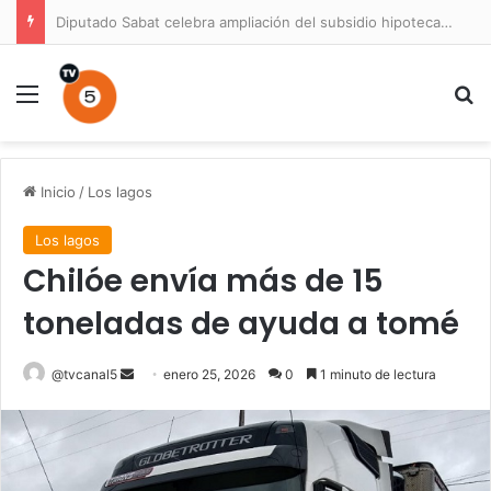
Diputado Sabat celebra ampliación del subsidio hipotecario con viviendas de hasta 6.000 UF
Menú
B
Inicio
/
Los lagos
Los lagos
Chilóe envía más de 15
toneladas de ayuda a tomé
Send
@tvcanal5
enero 25, 2026
0
1 minuto de lectura
an
email