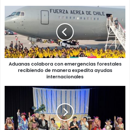
Aduanas
colabora
con
emergencias
forestales
recibiendo
de
manera
expedita
Aduanas colabora con emergencias forestales
ayudas
internacionales
recibiendo de manera expedita ayudas
internacionales
Escuela
Municipal
de
Artes
Escénicas
de
Paillaco