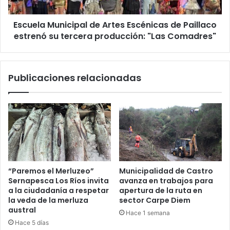
estrenó
su
Escuela Municipal de Artes Escénicas de Paillaco
tercera
producción:
estrenó su tercera producción: "Las Comadres"
"Las
Comadres"
Publicaciones relacionadas
“Paremos el Merluzeo”
Municipalidad de Castro
Sernapesca Los Ríos invita
avanza en trabajos para
a la ciudadanía a respetar
apertura de la ruta en
la veda de la merluza
sector Carpe Diem
austral
Hace 1 semana
Hace 5 días