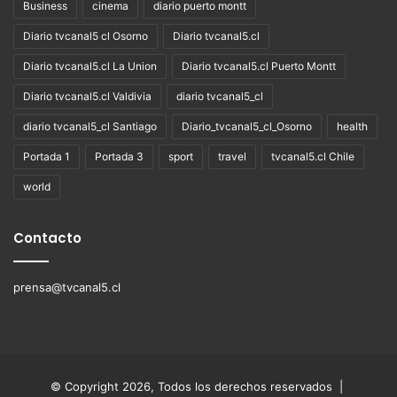
Business
cinema
diario puerto montt
Diario tvcanal5 cl Osorno
Diario tvcanal5.cl
Diario tvcanal5.cl La Union
Diario tvcanal5.cl Puerto Montt
Diario tvcanal5.cl Valdivia
diario tvcanal5_cl
diario tvcanal5_cl Santiago
Diario_tvcanal5_cl_Osorno
health
Portada 1
Portada 3
sport
travel
tvcanal5.cl Chile
world
Contacto
prensa@tvcanal5.cl
© Copyright 2026, Todos los derechos reservados |