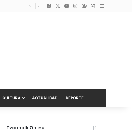
Facebook
X
YouTube
Instagram
Acceso
Publicación al a
Barra lateral
Diputado Sabat celebra ampliación del subsidio hipotecario con viviendas de hasta 6.000 UF
CULTURA
ACTUALIDAD
DEPORTE
Tvcanal5 Online