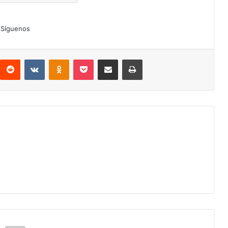
Síguenos
interest
Reddit
VKontakte
Odnoklassniki
Pocket
Compartir por correo electrónico
Imprimir