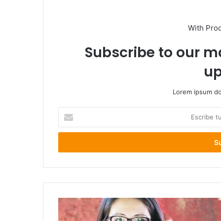
With Pro
Subscribe to our ma
up
Lorem ipsum dol
Escribe
tu
correo
electrónico
Asume
en