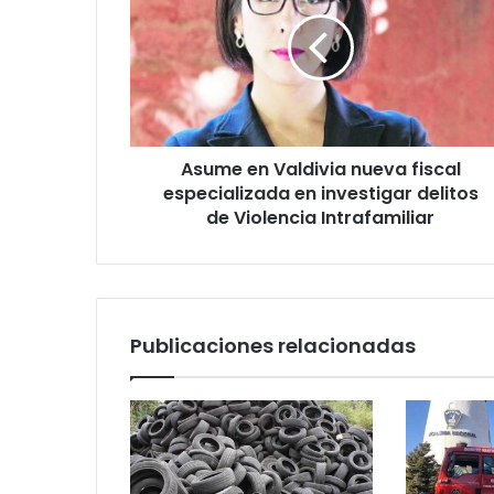
Valdivia
nueva
fiscal
especializada
en
investigar
delitos
Asume en Valdivia nueva fiscal
de
Violencia
especializada en investigar delitos
Intrafamiliar
de Violencia Intrafamiliar
Publicaciones relacionadas