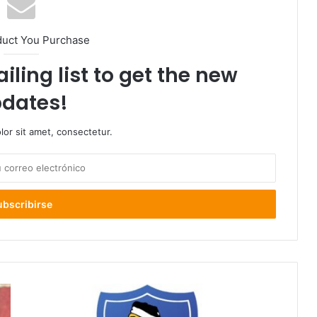
duct You Purchase
iling list to get the new
dates!
or sit amet, consectetur.
Nuevo
representante