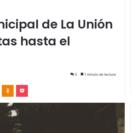
icipal de La Unión
tas hasta el
0
1 minuto de lectura
VKontakte
Odnoklassniki
Pocket