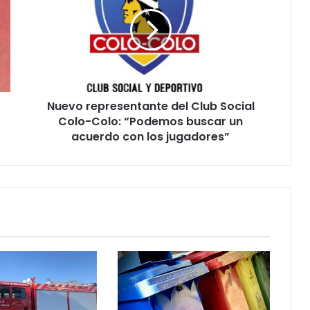
del
Club
Social
Colo-
Colo:
“Podemos
buscar
Nuevo representante del Club Social
un
acuerdo
Colo-Colo: “Podemos buscar un
con
acuerdo con los jugadores”
los
jugadores”