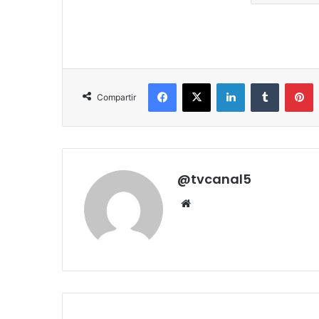
Facebook
X
LinkedIn
Tumblr
P
Compartir
@tvcanal5
Sitio
web