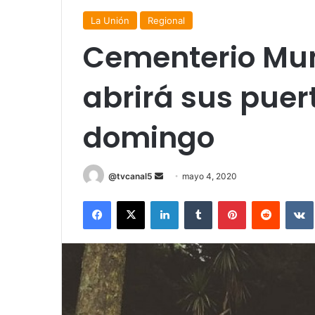
La Unión
Regional
Cementerio Mun
abrirá sus puer
domingo
Send
@tvcanal5
mayo 4, 2020
an
Facebook
X
LinkedIn
Tumblr
Pinterest
Reddit
email