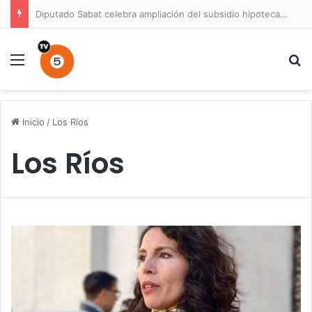
Diputado Sabat celebra ampliación del subsidio hipotecario con viviendas de hasta 6.000 UF
Menú
B
Inicio
/
Los Ríos
Los Ríos