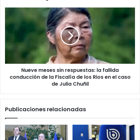
diesel
Nueve
meses
sin
respuestas:
la
fallida
conducción
de
la
Nueve meses sin respuestas: la fallida
Fiscalía
de
conducción de la Fiscalía de los Rios en el caso
los
de Julia Chuñil
Rios
en
el
Publicaciones relacionadas
caso
de
Julia
Chuñil