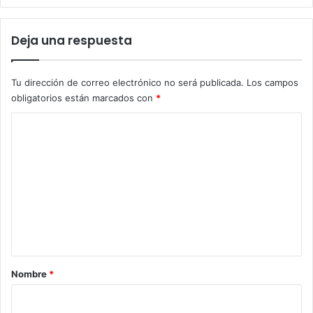
Deja una respuesta
Tu dirección de correo electrónico no será publicada.
Los campos
obligatorios están marcados con
*
C
o
m
e
n
t
a
r
Nombre
*
i
o