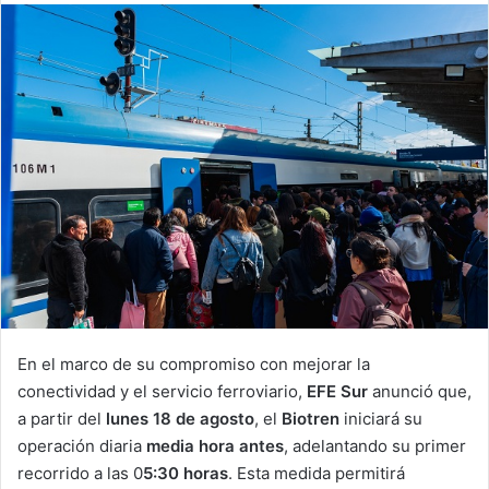
email
En el marco de su compromiso con mejorar la
conectividad y el servicio ferroviario,
EFE Sur
anunció que,
a partir del
lunes 18 de agosto
, el
Biotren
iniciará su
operación diaria
media hora antes
, adelantando su primer
recorrido a las 0
5:30 horas
. Esta medida permitirá