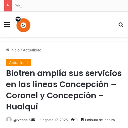
Prisión preventiva para conductor por atropello múltiple con resultado de muerte en La Unión
Menú
B
Inicio
/
Actualidad
Actualidad
Biotren amplía sus servicios
en las líneas Concepción –
Coronel y Concepción –
Hualqui
Send
@tvcanal5
agosto 17, 2025
0
1 minuto de lectura
an