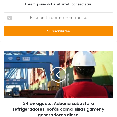
Lorem ipsum dolor sit amet, consectetur.
Escribe
tu
correo
electrónico
24
de
agosto,
Aduana
subastará
refrigeradores,
sofás
cama,
sillas
24 de agosto, Aduana subastará
gamer
y
refrigeradores, sofás cama, sillas gamer y
generadores
generadores diesel