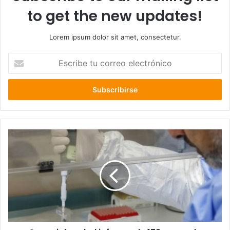
to get the new updates!
Lorem ipsum dolor sit amet, consectetur.
Escribe
tu
correo
electrónico
Seremi
de
salud
informa
de
173
casos
de
COVID-