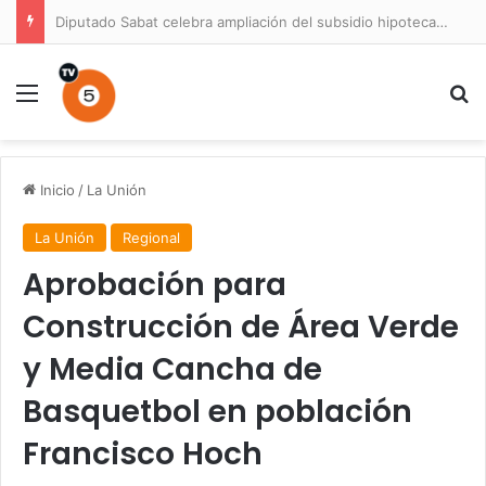
Diputado Sabat celebra ampliación del subsidio hipotecario con viviendas de hasta 6.000 UF
Menú
B
Inicio
/
La Unión
La Unión
Regional
Aprobación para
Construcción de Área Verde
y Media Cancha de
Basquetbol en población
Francisco Hoch