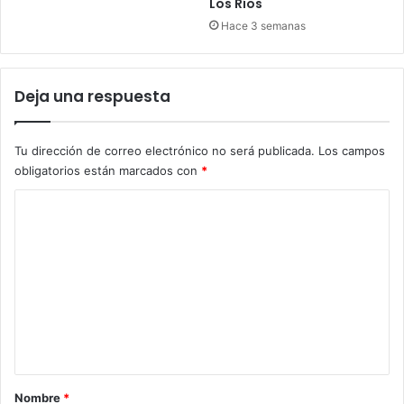
Los Ríos
Hace 3 semanas
Deja una respuesta
Tu dirección de correo electrónico no será publicada.
Los campos
obligatorios están marcados con
*
C
o
m
e
n
t
a
r
Nombre
*