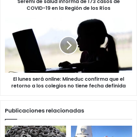
Seremi de salud informa de 173 casos de
19
en
COVID-19 en la Región de los Ríos
la
Región
El
de
lunes
los
será
Ríos
online:
Mineduc
confirma
que
el
retorno
El lunes será online: Mineduc confirma que el
a
los
retorno a los colegios no tiene fecha definida
colegios
no
tiene
Publicaciones relacionadas
fecha
definida