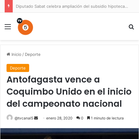
Diputado Sabat celebra ampliación del subsidio hipotecario con viviendas de hasta 6.000 UF
Menú
B
Inicio
/
Deporte
Deporte
Antofagasta vence a
Coquimbo Unido en el inicio
del campeonato nacional
Send
@tvcanal5
enero 28, 2020
0
1 minuto de lectura
an
email