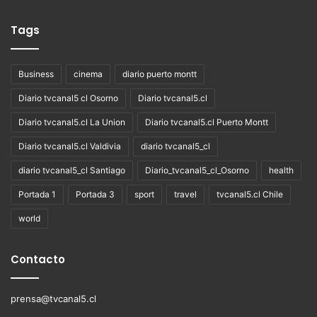
Tags
Business
cinema
diario puerto montt
Diario tvcanal5 cl Osorno
Diario tvcanal5.cl
Diario tvcanal5.cl La Union
Diario tvcanal5.cl Puerto Montt
Diario tvcanal5.cl Valdivia
diario tvcanal5_cl
diario tvcanal5_cl Santiago
Diario_tvcanal5_cl_Osorno
health
Portada 1
Portada 3
sport
travel
tvcanal5.cl Chile
world
Contacto
prensa@tvcanal5.cl