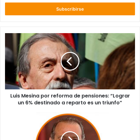
correo
electrónico
Luis
Mesina
por
reforma
de
pensiones:
“Lograr
un
6%
Luis Mesina por reforma de pensiones: “Lograr
destinado
a
un 6% destinado a reparto es un triunfo”
reparto
es
Modernización
un
Tributaria
triunfo”
y
desarrollo