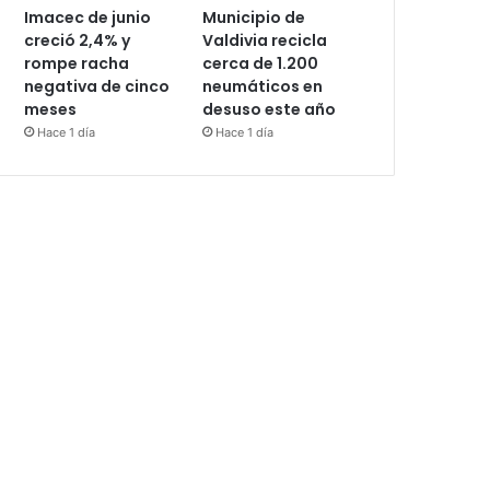
Imacec de junio
Municipio de
creció 2,4% y
Valdivia recicla
rompe racha
cerca de 1.200
negativa de cinco
neumáticos en
meses
desuso este año
Hace 1 día
Hace 1 día