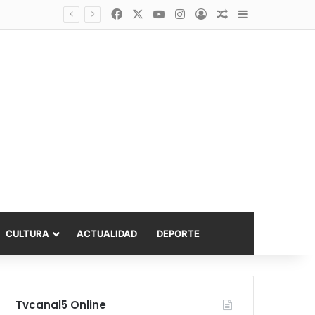
Facebook
X
YouTube
Instagram
Acceso
Publicación al a
Barra lateral
Diputado Sabat celebra ampliación del subsidio hipotecario con viviendas de hasta 6.000 UF
CULTURA
ACTUALIDAD
DEPORTE
Tvcanal5 Online