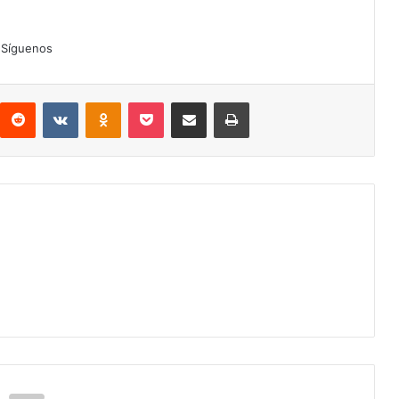
Síguenos
interest
Reddit
VKontakte
Odnoklassniki
Pocket
Compartir por correo electrónico
Imprimir