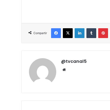
Facebook
X
LinkedIn
Tumblr
P
Compartir
@tvcanal5
Sitio
web