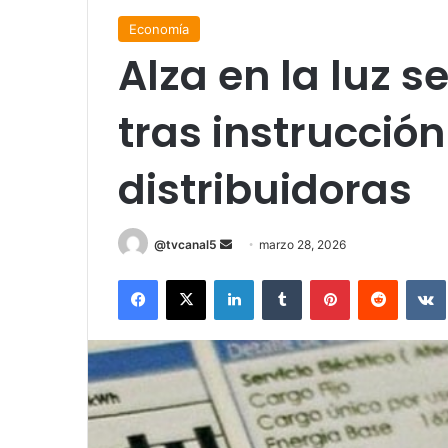
Economía
Alza en la luz s
tras instrucción
distribuidoras
Send
@tvcanal5
marzo 28, 2026
an
Facebook
X
LinkedIn
Tumblr
Pinterest
Reddit
email