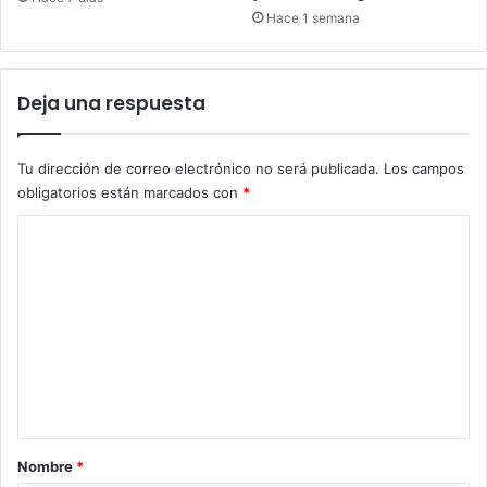
Hace 1 semana
Deja una respuesta
Tu dirección de correo electrónico no será publicada.
Los campos
obligatorios están marcados con
*
C
o
m
e
n
t
a
r
Nombre
*