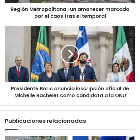
caos
Región Metropolitana : un amanecer marcado
tras
el
por el caos tras el temporal
temporal
Presidente
Boric
anuncia
inscripción
oficial
de
Michelle
Bachelet
como
Presidente Boric anuncia inscripción oficial de
candidata
a
Michelle Bachelet como candidata a la ONU
la
ONU
Publicaciones relacionadas