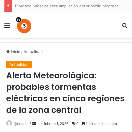
Diputado Sabat celebra ampliación del subsidio hipotecario con viviendas de hasta 6.000 UF
Menú
B
Inicio
/
Actualidad
Actualidad
Alerta Meteorológica:
probables tormentas
eléctricas en cinco regiones
de la zona central
Send
@tvcanal5
febrero 1, 2026
0
1 minuto de lectura
an