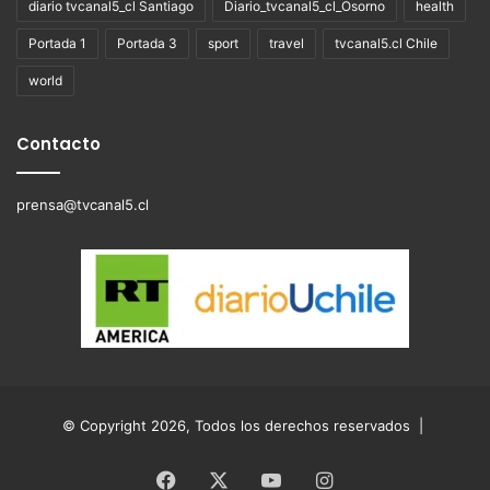
diario tvcanal5_cl Santiago
Diario_tvcanal5_cl_Osorno
health
Portada 1
Portada 3
sport
travel
tvcanal5.cl Chile
world
Contacto
prensa@tvcanal5.cl
© Copyright 2026, Todos los derechos reservados |
Facebook
X
YouTube
Instagram