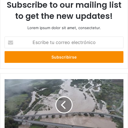
Subscribe to our mailing list
to get the new updates!
Lorem ipsum dolor sit amet, consectetur.
Escribe
tu
correo
electrónico
Región
Metropolitana
:
un
amanecer
marcado
por
el