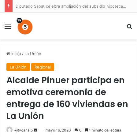
Diputado Sabat celebra ampliación del subsidio hipotecario con viviendas de hasta 6.000 UF
Menú
B
Inicio
/
La Unión
La Unión
Regional
Alcalde Pinuer participa en
emotiva ceremonia de
entrega de 160 viviendas en
La Unión
Send
@tvcanal5
mayo 16, 2020
0
1 minuto de lectura