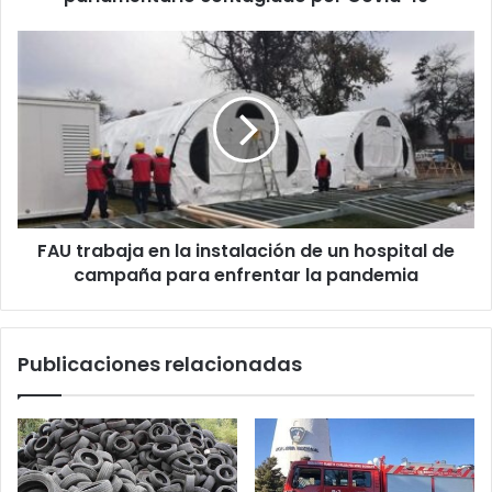
por
Covid-
FAU
19
trabaja
en
la
instalación
de
un
hospital
de
FAU trabaja en la instalación de un hospital de
campaña
para
campaña para enfrentar la pandemia
enfrentar
la
pandemia
Publicaciones relacionadas