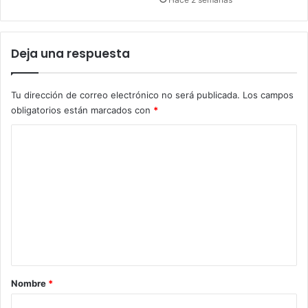
Deja una respuesta
Tu dirección de correo electrónico no será publicada.
Los campos
obligatorios están marcados con
*
C
o
m
e
n
t
a
r
Nombre
*
i