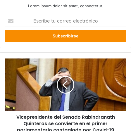
Lorem ipsum dolor sit amet, consectetur.
Escribe
tu
correo
electrónico
Vicepresidente
del
Senado
Rabindranath
Quinteros
se
convierte
en
el
Vicepresidente del Senado Rabindranath
primer
parlamentario
Quinteros se convierte en el primer
contagiado
parlamentario contagiado por Covid-19