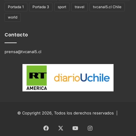
Portada 1
Portada 3
sport
travel
tvcanal5.cl Chile
world
Contacto
prensa@tvcanal5.cl
© Copyright 2026, Todos los derechos reservados |
Facebook
X
YouTube
Instagram