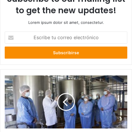
to get the new updates!
Lorem ipsum dolor sit amet, consectetur.
Escribe
tu
correo
electrónico
Queserías
de
la
Región
de
Los
Ríos
participaron
en