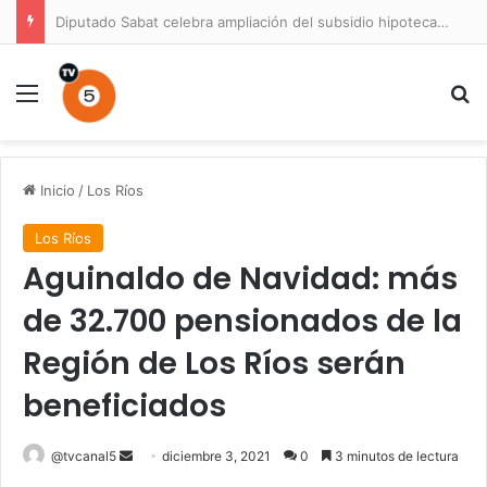
Diputado Sabat celebra ampliación del subsidio hipotecario con viviendas de hasta 6.000 UF
Menú
B
Inicio
/
Los Ríos
Los Ríos
Aguinaldo de Navidad: más
de 32.700 pensionados de la
Región de Los Ríos serán
beneficiados
Send
@tvcanal5
diciembre 3, 2021
0
3 minutos de lectura
an