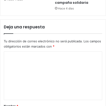
campaña solidaria
Hace 4 días
Deja una respuesta
Tu dirección de correo electrónico no será publicada.
Los campos
obligatorios están marcados con
*
C
o
m
e
n
t
a
r