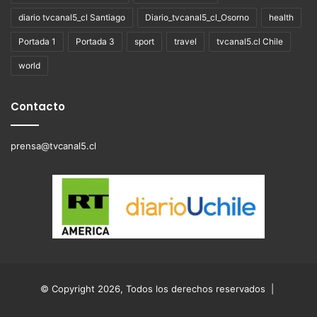
diario tvcanal5_cl Santiago
Diario_tvcanal5_cl_Osorno
health
Portada 1
Portada 3
sport
travel
tvcanal5.cl Chile
world
Contacto
prensa@tvcanal5.cl
© Copyright 2026, Todos los derechos reservados |