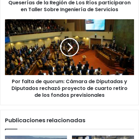
Queserías de la Región de Los Ríos participaron
Taller
Sobre
en Taller Sobre Ingeniería de Servicios
Ingeniería
de
Por
Servicios
falta
de
quorum:
Cámara
de
Diputadas
y
Diputados
Por falta de quorum: Cámara de Diputadas y
rechazó
proyecto
Diputados rechazó proyecto de cuarto retiro
de
de los fondos previsionales
cuarto
retiro
de
Publicaciones relacionadas
los
fondos
previsionales