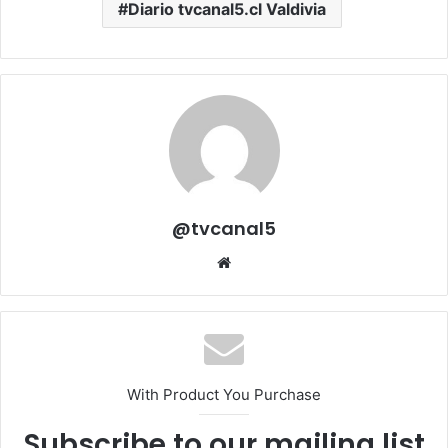
Diario tvcanal5.cl Valdivia
@tvcanal5
Sitio
web
With Product You Purchase
Subscribe to our mailing list