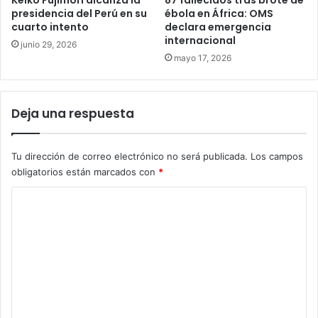
presidencia del Perú en su
ébola en África: OMS
cuarto intento
declara emergencia
internacional
junio 29, 2026
mayo 17, 2026
Deja una respuesta
Tu dirección de correo electrónico no será publicada.
Los campos
obligatorios están marcados con
*
C
o
m
e
n
t