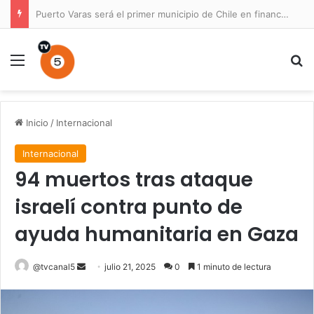
Puerto Varas será el primer municipio de Chile en financiar un Plan Maestro para un parque nacional
Menú
B
Inicio
/
Internacional
Internacional
94 muertos tras ataque
israelí contra punto de
ayuda humanitaria en Gaza
Send
@tvcanal5
julio 21, 2025
0
1 minuto de lectura
an
email