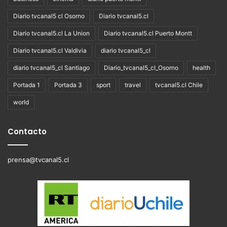
Diario tvcanal5 cl Osorno
Diario tvcanal5.cl
Diario tvcanal5.cl La Union
Diario tvcanal5.cl Puerto Montt
Diario tvcanal5.cl Valdivia
diario tvcanal5_cl
diario tvcanal5_cl Santiago
Diario_tvcanal5_cl_Osorno
health
Portada 1
Portada 3
sport
travel
tvcanal5.cl Chile
world
Contacto
prensa@tvcanal5.cl