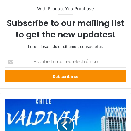
With Product You Purchase
Subscribe to our mailing list
to get the new updates!
Lorem ipsum dolor sit amet, consectetur.
Escribe
tu
correo
electrónico
Valdivia
reconocida
como
Ciudad
Humedal: