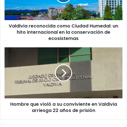
un
hito
internacional
en
Valdivia reconocida como Ciudad Humedal: un
la
conservación
hito internacional en la conservación de
de
ecosistemas
ecosistemas
Hombre
que
violó
a
su
conviviente
en
Valdivia
arriesga
Hombre que violó a su conviviente en Valdivia
22
años
arriesga 22 años de prisión
de
prisión