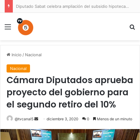
Diputado Sabat celebra ampliación del subsidio hipotecario con viviendas de hasta 6.000 UF
Menú
B
Inicio
/
Nacional
Nacional
Cámara Diputados aprueba
proyecto del gobierno para
el segundo retiro del 10%
Send
@tvcanal5
diciembre 3, 2020
0
Menos de un minuto
an
email