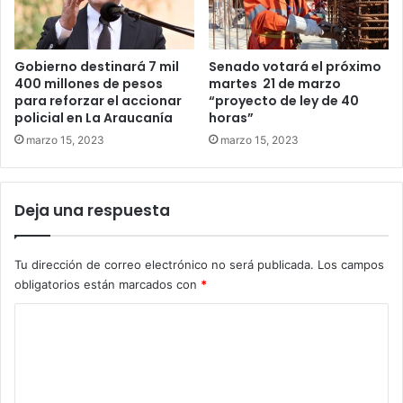
Gobierno destinará 7 mil
Senado votará el próximo
400 millones de pesos
martes 21 de marzo
para reforzar el accionar
“proyecto de ley de 40
policial en La Araucanía
horas”
marzo 15, 2023
marzo 15, 2023
Deja una respuesta
Tu dirección de correo electrónico no será publicada.
Los campos
obligatorios están marcados con
*
C
o
m
e