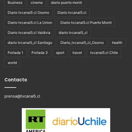
Business
cinema
diario puerto montt
Diario tvcanal5 cl Osorno
Diario tvcanal5.cl
Diario tvcanal5.cl La Union
Diario tvcanal5.cl Puerto Montt
Diario tvcanal5.cl Valdivia
diario tvcanal5_cl
diario tvcanal5_cl Santiago
Diario_tvcanal5_cl_Osorno
health
Portada 1
Portada 3
sport
travel
tvcanal5.cl Chile
world
Contacto
prensa@tvcanal5.cl