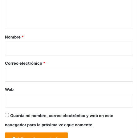
n
t
a
r
Nombre
*
i
o
*
Correo electrónico
*
Web
Guarda mi nombre, correo electrónico y web en este
navegador para la próxima vez que comente.