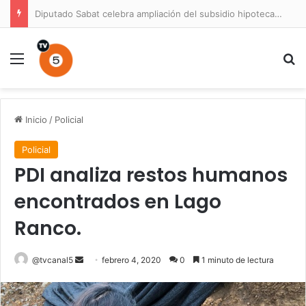
Diputado Sabat celebra ampliación del subsidio hipotecario con viviendas de hasta 6.000 UF
Menú
B
Inicio
/
Policial
Policial
PDI analiza restos humanos
encontrados en Lago
Ranco.
Send
@tvcanal5
febrero 4, 2020
0
1 minuto de lectura
an
email