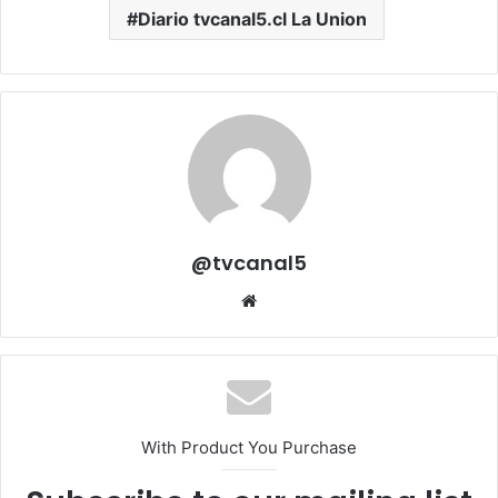
Diario tvcanal5.cl La Union
@tvcanal5
Sitio
web
With Product You Purchase