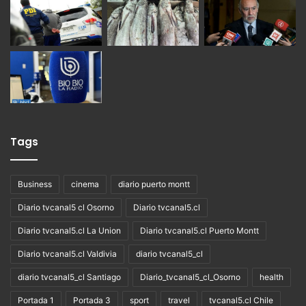
Tags
Business
cinema
diario puerto montt
Diario tvcanal5 cl Osorno
Diario tvcanal5.cl
Diario tvcanal5.cl La Union
Diario tvcanal5.cl Puerto Montt
Diario tvcanal5.cl Valdivia
diario tvcanal5_cl
diario tvcanal5_cl Santiago
Diario_tvcanal5_cl_Osorno
health
Portada 1
Portada 3
sport
travel
tvcanal5.cl Chile