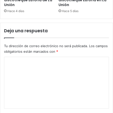
discotheque Euforia de La
discotheque Euforia en La
Unión
Unión
Hace 4 días
Hace 5 días
Deja una respuesta
Tu dirección de correo electrónico no será publicada.
Los campos
obligatorios están marcados con
*
C
o
m
e
n
t
a