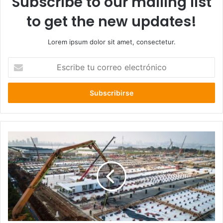
Subscribe to our mailing list
to get the new updates!
Lorem ipsum dolor sit amet, consectetur.
Escribe
tu
correo
electrónico
8
días
demoro
China
para
la
construcción
del
primer