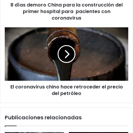
8 días demoro China para la construcción del
hospital
para
primer hospital para pacientes con
pacientes
coronavirus
con
coronavirus
El
coronavirus
chino
hace
retroceder
el
precio
del
petróleo
El coronavirus chino hace retroceder el precio
del petróleo
Publicaciones relacionadas