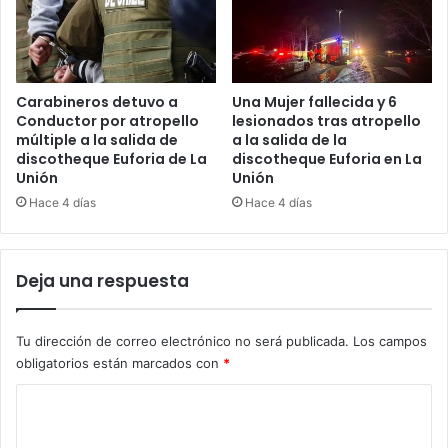
Carabineros detuvo a
Una Mujer fallecida y 6
Conductor por atropello
lesionados tras atropello
múltiple a la salida de
a la salida de la
discotheque Euforia de La
discotheque Euforia en La
Unión
Unión
Hace 4 días
Hace 4 días
Deja una respuesta
Tu dirección de correo electrónico no será publicada.
Los campos
obligatorios están marcados con
*
C
o