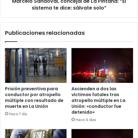
Marcelo Sandoval, concejal de La Pintana: “El
dice:
sálvate
sistema te dice: sálvate solo”
solo”
Publicaciones relacionadas
Prisión preventiva para
Ascienden a dos las
conductor por atropello
víctimas fatales tras
múltiple con resultado de
atropello múltiple en La
muerte en La Unión
Unión: «conductor fue
detenido»
Hace 1 día
Hace 4 días