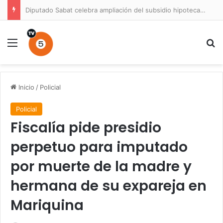
Diputado Sabat celebra ampliación del subsidio hipotecario con viviendas de hasta 6.000 UF
Menú
B
Inicio
/
Policial
Policial
Fiscalía pide presidio
perpetuo para imputado
por muerte de la madre y
hermana de su expareja en
Mariquina