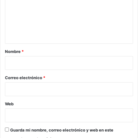
m
e
n
t
a
r
Nombre
*
i
o
*
Correo electrónico
*
Web
Guarda mi nombre, correo electrónico y web en este