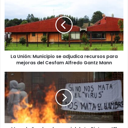
La
Unión:
Municipio
se
adjudica
recursos
para
mejoras
del
La Unión: Municipio se adjudica recursos para
Cesfam
Alfredo
mejoras del Cesfam Alfredo Gantz Mann
Gantz
Mann
Marcelo
Sandoval,
concejal
de
La
Pintana:
“El
sistema
te