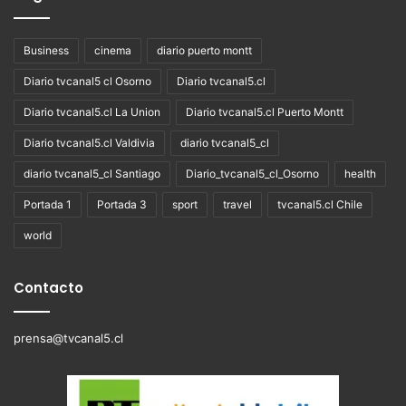
Business
cinema
diario puerto montt
Diario tvcanal5 cl Osorno
Diario tvcanal5.cl
Diario tvcanal5.cl La Union
Diario tvcanal5.cl Puerto Montt
Diario tvcanal5.cl Valdivia
diario tvcanal5_cl
diario tvcanal5_cl Santiago
Diario_tvcanal5_cl_Osorno
health
Portada 1
Portada 3
sport
travel
tvcanal5.cl Chile
world
Contacto
prensa@tvcanal5.cl