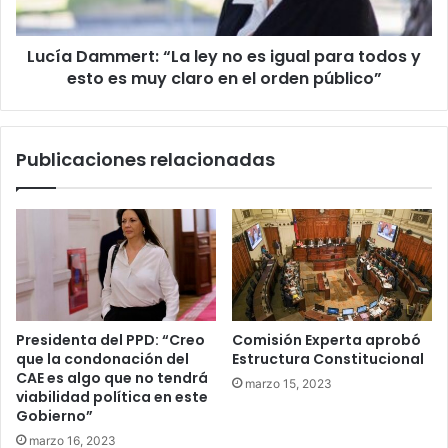
para
todos
Lucía Dammert: “La ley no es igual para todos y
y
esto
esto es muy claro en el orden público”
es
muy
claro
Publicaciones relacionadas
en
el
orden
público”
Presidenta del PPD: “Creo
Comisión Experta aprobó
que la condonación del
Estructura Constitucional
CAE es algo que no tendrá
marzo 15, 2023
viabilidad política en este
Gobierno”
marzo 16, 2023