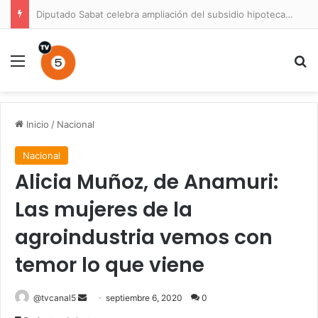
Prisión preventiva para conductor por atropello múltiple con resultado de muerte en La Unión
Menú
B
Inicio
/
Nacional
Nacional
Alicia Muñoz, de Anamuri:
Las mujeres de la
agroindustria vemos con
temor lo que viene
Send
@tvcanal5
septiembre 6, 2020
0
an