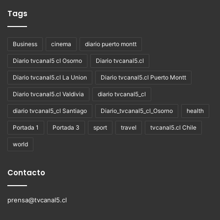
Tags
Business
cinema
diario puerto montt
Diario tvcanal5 cl Osorno
Diario tvcanal5.cl
Diario tvcanal5.cl La Union
Diario tvcanal5.cl Puerto Montt
Diario tvcanal5.cl Valdivia
diario tvcanal5_cl
diario tvcanal5_cl Santiago
Diario_tvcanal5_cl_Osorno
health
Portada 1
Portada 3
sport
travel
tvcanal5.cl Chile
world
Contacto
prensa@tvcanal5.cl