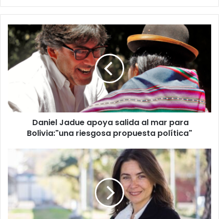
Daniel
Jadue
apoya
salida
al
mar
para
Bolivia:"una
riesgosa
Daniel Jadue apoya salida al mar para
propuesta
política"
Bolivia:"una riesgosa propuesta política"
Lucía
Dammert:
“La
ley
no
es
igual