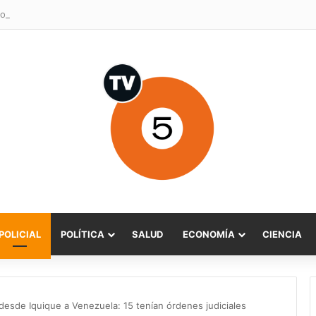
o Sabat celebra ampliación del subsidio hipotecario con viviendas de h
POLICIAL
POLÍTICA
SALUD
ECONOMÍA
CIENCIA
desde Iquique a Venezuela: 15 tenían órdenes judiciales