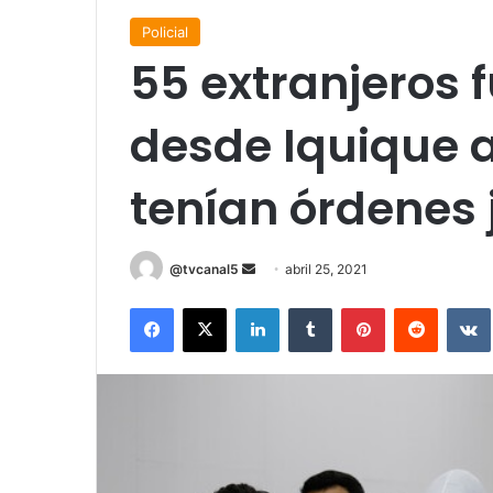
Policial
55 extranjeros 
desde Iquique a
tenían órdenes 
Send
@tvcanal5
abril 25, 2021
an
Facebook
X
LinkedIn
Tumblr
Pinterest
Reddit
email