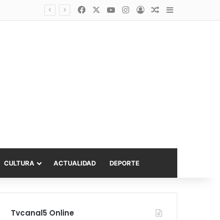
Facebook
X
YouTube
Instagram
Acceso
Publicación al a
Barra lateral
asta 6.000 UF
CULTURA
ACTUALIDAD
DEPORTE
Tvcanal5 Online