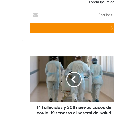
Lorem ipsum dol
Escribe
tu
correo
electrónico
14
fallecidos
y
206
nuevos
casos
de
covid-
19
14 fallecidos y 206 nuevos casos de
reporto
el
covid-19 reporto el Seremi de Salud