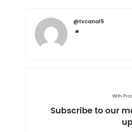
@tvcanal5
Sitio
web
With Pro
Subscribe to our ma
up