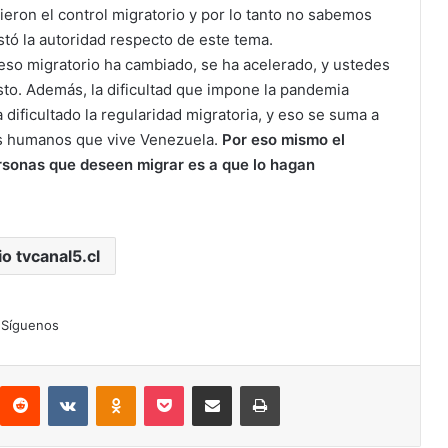
ieron el control migratorio y por lo tanto no sabemos
stó la autoridad respecto de este tema.
eso migratorio ha cambiado, se ha acelerado, y ustedes
sto. Además, la dificultad que impone la pandemia
 dificultado la regularidad migratoria, y eso se suma a
hos humanos que vive Venezuela.
Por eso mismo el
rsonas que deseen migrar es a que lo hagan
io tvcanal5.cl
Síguenos
interest
Reddit
VKontakte
Odnoklassniki
Pocket
Compartir por correo electrónico
Imprimir