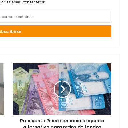
or sit amet, consectetur.
Presidente
Piñera
anuncia
proyecto
alternativo
para
retiro
de
fondos
Presidente Piñera anuncia proyecto
previsionales
alternativo para retiro de fondos