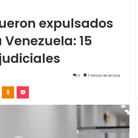
fueron expulsados
 Venezuela: 15
judiciales
0
1 minuto de lectura
VKontakte
Odnoklassniki
Pocket