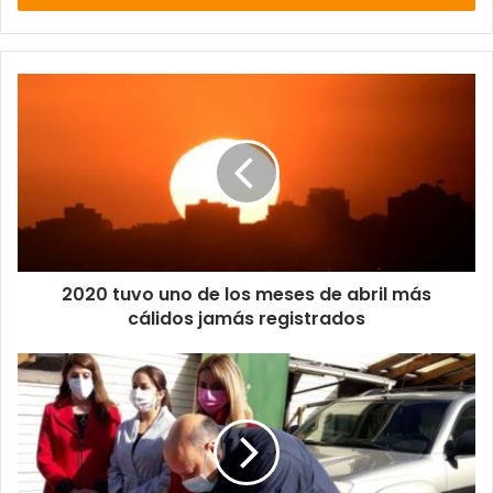
2020
tuvo
uno
de
los
meses
de
abril
más
2020 tuvo uno de los meses de abril más
cálidos
jamás
cálidos jamás registrados
registrados
La
Unión
dio
inicio
al
programa