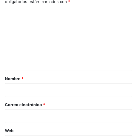
obligatorios están marcados con
*
C
o
m
e
n
t
a
r
Nombre
*
i
o
*
Correo electrónico
*
Web