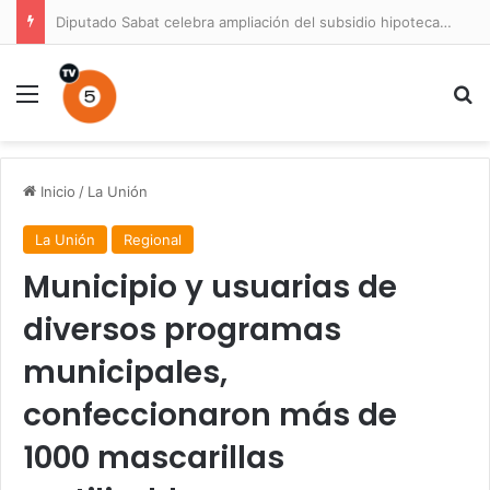
Diputado Sabat celebra ampliación del subsidio hipotecario con viviendas de hasta 6.000 UF
Menú
B
Inicio
/
La Unión
La Unión
Regional
Municipio y usuarias de
diversos programas
municipales,
confeccionaron más de
1000 mascarillas