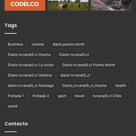
Tags
Business
cinema
diario puerto montt
Diario tvcanal5 cl Osorno
Diario tvcanal5.cl
Diario tvcanal5.cl La Union
Diario tvcanal5.cl Puerto Montt
Diario tvcanal5.cl Valdivia
diario tvcanal5_cl
diario tvcanal5_cl Santiago
Diario_tvcanal5_cl_Osorno
health
Portada 1
Portada 3
sport
travel
tvcanal5.cl Chile
world
Contacto