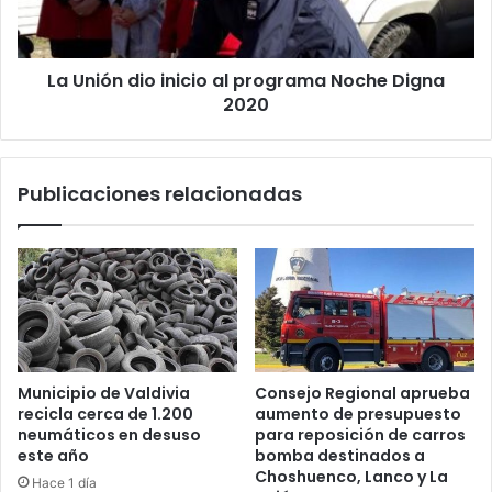
Noche
Digna
2020
La Unión dio inicio al programa Noche Digna
2020
Publicaciones relacionadas
Municipio de Valdivia
Consejo Regional aprueba
recicla cerca de 1.200
aumento de presupuesto
neumáticos en desuso
para reposición de carros
este año
bomba destinados a
Choshuenco, Lanco y La
Hace 1 día