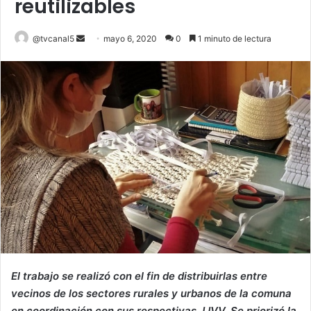
reutilizables
Send
@tvcanal5
mayo 6, 2020
0
1 minuto de lectura
an
email
El trabajo se realizó con el fin de distribuirlas entre
vecinos de los sectores rurales y urbanos de la comuna
en coordinación con sus respectivas JJVV. Se priorizó la