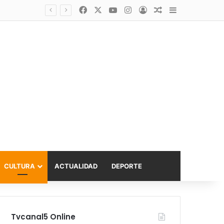
Facebook
X
YouTube
Instagram
Acceso
Publicación al a
Barra lateral
Diputado Sabat celebra ampliación del subsidio hipotecario con viviendas de hasta 6.000 UF
CULTURA
ACTUALIDAD
DEPORTE
Tvcanal5 Online