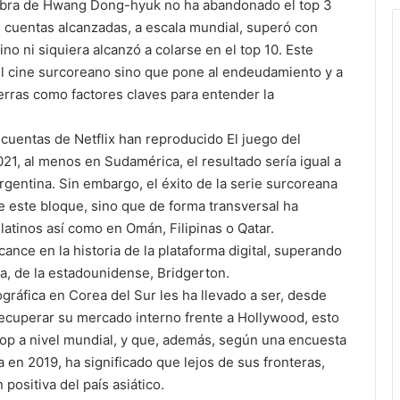
 obra de Hwang Dong-hyuk no ha abandonado el top 3
e cuentas alcanzadas, a escala mundial, superó con
tino ni siquiera alcanzó a colarse en el top 10. Este
el cine surcoreano sino que pone al endeudamiento y a
erras como factores claves para entender la
cuentas de Netflix han reproducido El juego del
1, al menos en Sudamérica, el resultado sería igual a
Argentina. Sin embargo, el éxito de la serie surcoreana
e este bloque, sino que de forma transversal ha
latinos así como en Omán, Filipinas o Qatar.
cance en la historia de la plataforma digital, superando
a, de la estadounidense, Bridgerton.
gráfica en Corea del Sur les ha llevado a ser, desde
 recuperar su mercado interno frente a Hollywood, esto
-pop a nivel mundial, y que, además, según una encuesta
a en 2019, ha significado que lejos de sus fronteras,
positiva del país asiático.