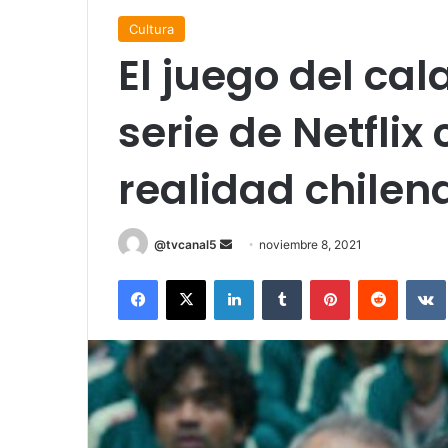
Cultura
El juego del cal
serie de Netflix
realidad chilen
Send
@tvcanal5
noviembre 8, 2021
an
Facebook
X
LinkedIn
Tumblr
Pinterest
Reddit
email