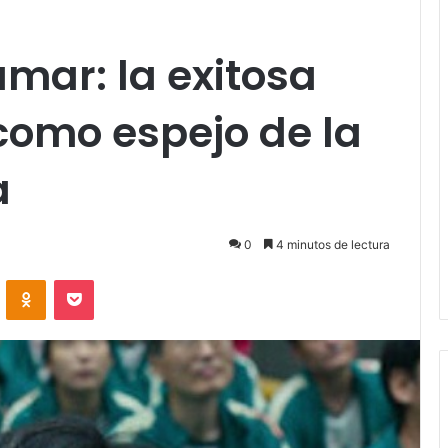
amar: la exitosa
 como espejo de la
a
0
4 minutos de lectura
VKontakte
Odnoklassniki
Pocket