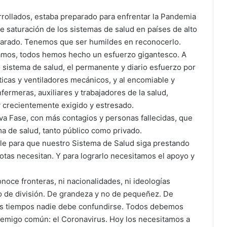
rrollados, estaba preparado para enfrentar la Pandemia
e saturación de los sistemas de salud en países de alto
eparado. Tenemos que ser humildes en reconocerlo.
tamos, todos hemos hecho un esfuerzo gigantesco. A
 sistema de salud, el permanente y diario esfuerzo por
icas y ventiladores mecánicos, y al encomiable y
ermeras, auxiliares y trabajadores de la salud,
y crecientemente exigido y estresado.
a Fase, con más contagios y personas fallecidas, que
a de salud, tanto público como privado.
e para que nuestro Sistema de Salud siga prestando
tas necesitan. Y para lograrlo necesitamos el apoyo y
oce fronteras, ni nacionalidades, ni ideologías
no de división. De grandeza y no de pequeñez. De
tos tiempos nadie debe confundirse. Todos debemos
enemigo común: el Coronavirus. Hoy los necesitamos a