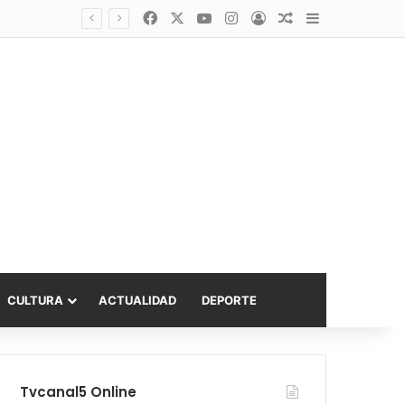
Facebook
X
YouTube
Instagram
Acceso
Publicación al a
Barra lateral
Diputado Sabat celebra ampliación del subsidio hipotecario con viviendas de hasta 6.000 UF
CULTURA
ACTUALIDAD
DEPORTE
Tvcanal5 Online