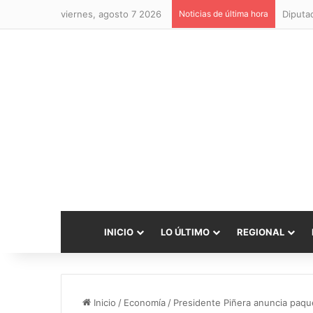
viernes, agosto 7 2026
Noticias de última hora
INICIO
LO ÚLTIMO
REGIONAL
Inicio
/
Economía
/
Presidente Piñera anuncia paque