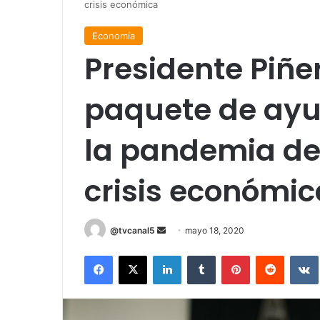
crisis económica
Economía
Presidente Piñe
paquete de ayu
la pandemia del
crisis económic
Send
@tvcanal5
mayo 18, 2020
an
Facebook
X
LinkedIn
Tumblr
Pinterest
Reddit
email