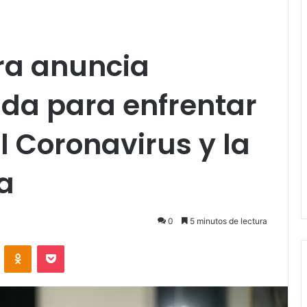
ra anuncia
da para enfrentar
 Coronavirus y la
a
0
5 minutos de lectura
VKontakte
Odnoklassniki
Pocket